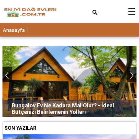
×
☰
Anasayfa
‹
›
Bungalov Ev Ne Kadara Mal Olur? - İdeal
Bütçenizi Belirlemenin Yolları
SON YAZILAR