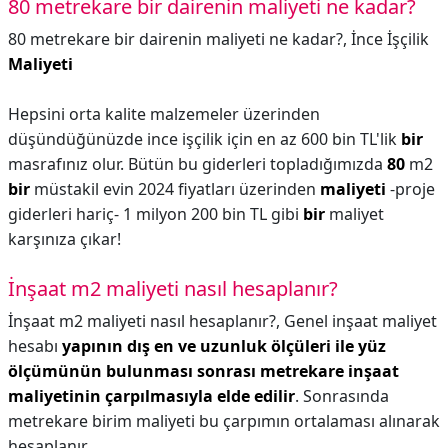
80 metrekare bir dairenin maliyeti ne kadar?
80 metrekare bir dairenin maliyeti ne kadar?,
İnce İşçilik
Maliyeti
Hepsini orta kalite malzemeler üzerinden
düşündüğünüzde ince işçilik için en az 600 bin TL'lik
bir
masrafınız olur. Bütün bu giderleri topladığımızda
80
m2
bir
müstakil evin 2024 fiyatları üzerinden
maliyeti
-proje
giderleri hariç- 1 milyon 200 bin TL gibi
bir
maliyet
karşınıza çıkar!
İnşaat m2 maliyeti nasıl hesaplanır?
İnşaat m2 maliyeti nasıl hesaplanır?,
Genel inşaat maliyet
hesabı
yapının dış en ve uzunluk ölçüleri ile yüz
ölçümünün bulunması sonrası metrekare inşaat
maliyetinin çarpılmasıyla elde edilir
. Sonrasında
metrekare birim maliyeti bu çarpımın ortalaması alınarak
hesaplanır.