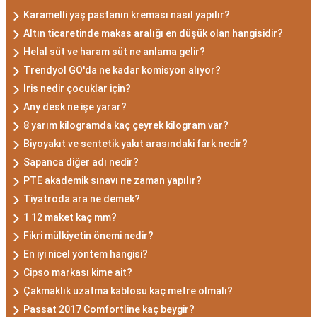
Karamelli yaş pastanın kreması nasıl yapılır?
Altın ticaretinde makas aralığı en düşük olan hangisidir?
Helal süt ve haram süt ne anlama gelir?
Trendyol GO'da ne kadar komisyon alıyor?
İris nedir çocuklar için?
Any desk ne işe yarar?
8 yarım kilogramda kaç çeyrek kilogram var?
Biyoyakıt ve sentetik yakıt arasındaki fark nedir?
Sapanca diğer adı nedir?
PTE akademik sınavı ne zaman yapılır?
Tiyatroda ara ne demek?
1 12 maket kaç mm?
Fikri mülkiyetin önemi nedir?
En iyi nicel yöntem hangisi?
Cipso markası kime ait?
Çakmaklık uzatma kablosu kaç metre olmalı?
Passat 2017 Comfortline kaç beygir?