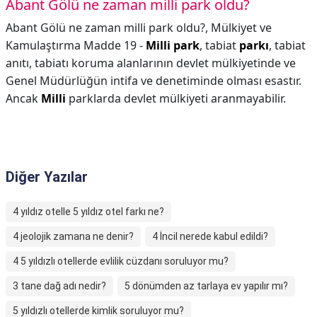
Abant Gölü ne zaman milli park oldu?
Abant Gölü ne zaman milli park oldu?,
Mülkiyet ve
Kamulaştırma Madde 19 -
Milli park
, tabiat
parkı
, tabiat
anıtı, tabiatı koruma alanlarının devlet mülkiyetinde ve
Genel Müdürlüğün intifa ve denetiminde olması esastır.
Ancak
Milli
parklarda devlet mülkiyeti aranmayabilir.
Diğer Yazılar
4 yıldız otelle 5 yıldız otel farkı ne?
4 jeolojik zamana ne denir?
4 İncil nerede kabul edildi?
4 5 yıldızlı otellerde evlilik cüzdanı soruluyor mu?
3 tane dağ adı nedir?
5 dönümden az tarlaya ev yapılır mı?
5 yıldızlı otellerde kimlik soruluyor mu?