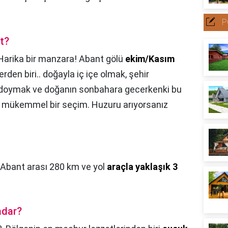
P
t?
Harika bir manzara! Abant gölü
ekim/Kasım
rden biri.. doğayla iç içe olmak, şehir
 doymak ve doğanın sonbahara gecerkenki bu
n mükemmel bir seçim. Huzuru arıyorsanız
-Abant arası 280 km ve yol
araçla yaklaşık 3
adar?