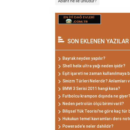
Abant ne ile ünlüdür?
SON EKLENEN YAZILAR
Bayrak neyden yapılır?
Shell helix ultra yağı neden iyidir?
Eşit işareti ne zaman kullanılmaya 
Sinizm Türleri Nelerdir? Anlamları ve
BMW 3 Serisi 2011 hangi kasa?
Futbolcu krampon dışında ne giyer
Neden petrolün ölçü birimi varil?
Bilişsel Yük Teorisi'ne göre kaç tür b
Hukukun temel kavramları ders not
Powerade'e neler dahildir?