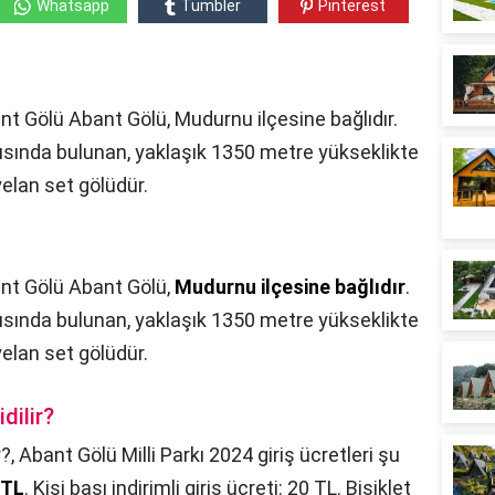
Whatsapp
Tumbler
Pinterest
ant Gölü Abant Gölü, Mudurnu ilçesine bağlıdır.
ısında bulunan, yaklaşık 1350 metre yükseklikte
yelan set gölüdür.
nt Gölü Abant Gölü,
Mudurnu ilçesine bağlıdır
.
ısında bulunan, yaklaşık 1350 metre yükseklikte
yelan set gölüdür.
dilir?
r?,
Abant Gölü Milli Parkı 2024 giriş ücretleri şu
 TL
. Kişi başı indirimli giriş ücreti: 20 TL. Bisiklet