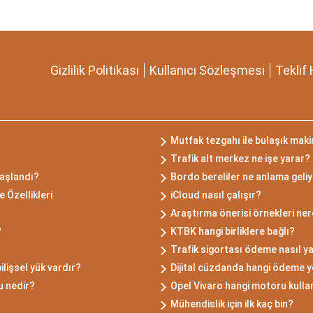
Gizlilik Politikası
Kullanıcı Sözleşmesi
Teklif 
Mutfak tezgahı ile bulaşık maki
Trafik alt merkez ne işe yarar?
başlandı?
Bordo bereliler ne anlama geli
 Özellikleri
iCloud nasıl çalışır?
Araştırma önerisi örnekleri ne
?
KTBK hangi birliklere bağlı?
Trafik sigortası ödeme nasıl ya
ilişsel yük vardır?
Dijital cüzdanda hangi ödeme y
u nedir?
Opel Vivaro hangi motoru kulla
Mühendislik için ilk kaç bin?