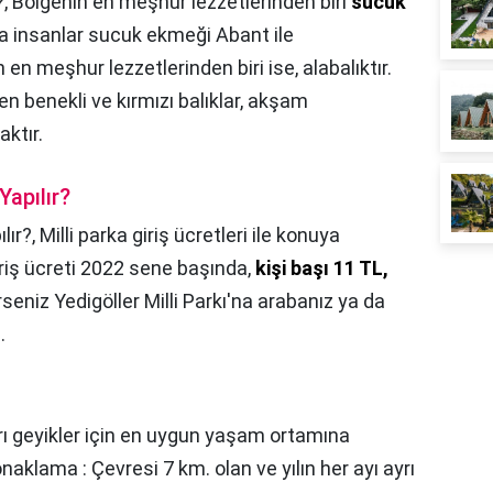
?,
Bölgenin en meşhur lezzetlerinden biri
sucuk
ra insanlar sucuk ekmeği Abant ile
en meşhur lezzetlerinden biri ise, alabalıktır.
n benekli ve kırmızı balıklar, akşam
ktır.
Yapılır?
lır?,
Milli parka giriş ücretleri ile konuya
giriş ücreti 2022 sene başında,
kişi başı 11 TL,
erseniz Yedigöller Milli Parkı'na arabanız ya da
.
ı geyikler için en uygun yaşam ortamına
aklama : Çevresi 7 km. olan ve yılın her ayı ayrı