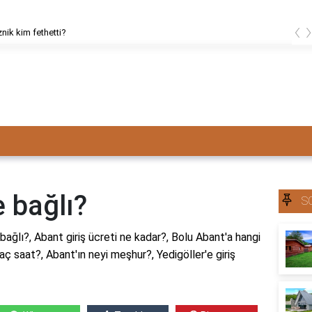
‹
znik kim fethetti?
e bağlı?
S
 bağlı?, Abant giriş ücreti ne kadar?, Bolu Abant'a hangi
kaç saat?, Abant'ın neyi meşhur?, Yedigöller'e giriş