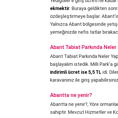
Yedigöller'e giriş ücreti ne kadar
ekmektir
. Buraya geldikten son
özdeşleştirmeye başlar. Abant'ın 
Yalnızca Abant bölgesinde yetişe
yemeğinizde nefis tatlar bırakaca
Abant Tabiat Parkında Neler 
Abant Tabiat Parkında Neler Yapı
başlayalım istedik. Milli Park'a 
indirimli ücret ise 5,5 TL
idi. Dil
karavanınız ile giriş yapabilirsiniz
Abantta ne yenir?
Abantta ne yenir?,
Yöre ormanlar
sahiptir. Mevcut Hizmetler ve Kon