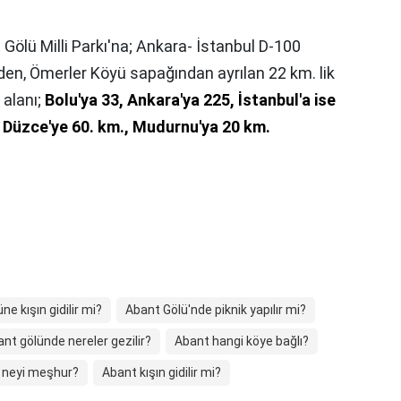
Gölü Milli Parkı'na; Ankara- İstanbul D-100
den, Ömerler Köyü sapağından ayrılan 22 km. lik
 alanı;
Bolu'ya 33, Ankara'ya 225, İstanbul'a ise
ı Düzce'ye 60. km., Mudurnu'ya 20 km.
e kışın gidilir mi?
Abant Gölü'nde piknik yapılır mi?
nt gölünde nereler gezilir?
Abant hangi köye bağlı?
n neyi meşhur?
Abant kışın gidilir mi?