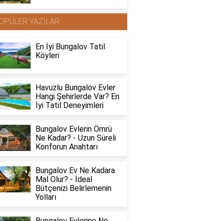
OPÜLER YAZILAR
En İyi Bungalov Tatil
Köyleri
Havuzlu Bungalov Evler
Hangi Şehirlerde Var? En
İyi Tatil Deneyimleri
Bungalov Evlerin Ömrü
Ne Kadar? - Uzun Süreli
Konforun Anahtarı
Bungalov Ev Ne Kadara
Mal Olur? - İdeal
Bütçenizi Belirlemenin
Yolları
Bungalov Evlerine Ne