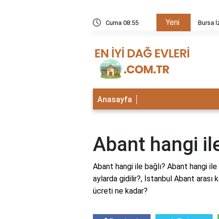
Yeni
kezi neden kapalı?
Cuma 08:55
Bursa İ
Anasayfa
Abant hangi il
Abant hangi ile bağlı? Abant hangi ile
aylarda gidilir?, İstanbul Abant arası 
ücreti ne kadar?