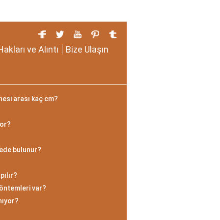
Hakları ve Alıntı
Bize Ulaşın
nesi arası kaç cm?
yor?
rede bulunur?
pılır?
öntemleri var?
nıyor?