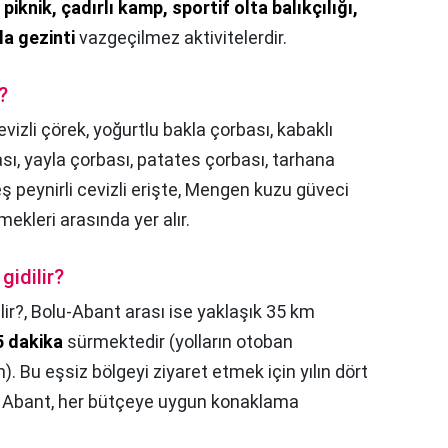
;
piknik, çadırlı kamp, sportif olta balıkçılığı,
la gezinti
vazgeçilmez aktivitelerdir.
?
evizli çörek, yoğurtlu bakla çorbası, kabaklı
sı, yayla çorbası, patates çorbası, tarhana
ş peynirli cevizli erişte, Mengen kuzu güveci
mekleri arasında yer alır.
gidilir?
ir?,
Bolu-Abant arası ise yaklaşık 35 km
5 dakika
sürmektedir (yolların otoban
. Bu eşsiz bölgeyi ziyaret etmek için yılın dört
ve Abant, her bütçeye uygun konaklama