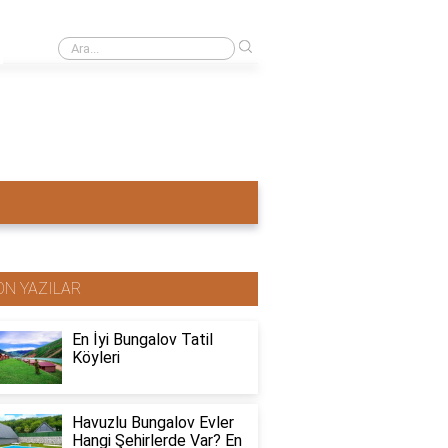
›
Ahşap ev mi pahalı beton ev mi?
ON YAZILAR
En İyi Bungalov Tatil
Köyleri
Havuzlu Bungalov Evler
Hangi Şehirlerde Var? En