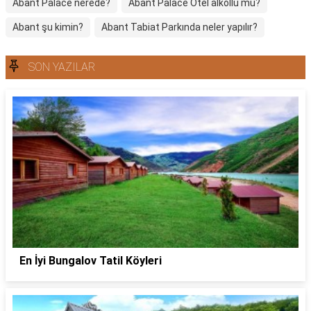
Abant Palace nerede?
Abant Palace Otel alkollü mü?
Abant şu kimin?
Abant Tabiat Parkında neler yapılır?
SON YAZILAR
En İyi Bungalov Tatil Köyleri