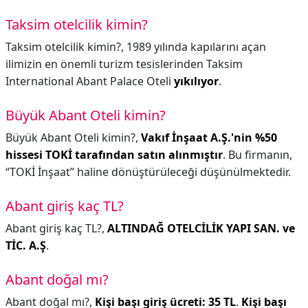
Taksim otelcilik kimin?
Taksim otelcilik kimin?,
1989 yılında kapılarını açan
ilimizin en önemli turizm tesislerinden Taksim
International Abant Palace Oteli
yıkılıyor
.
Büyük Abant Oteli kimin?
Büyük Abant Oteli kimin?,
Vakıf İnşaat A.Ş.'nin %50
hissesi TOKİ tarafından satın alınmıştır
. Bu firmanın,
“TOKİ İnşaat” haline dönüştürüleceği düşünülmektedir.
Abant giriş kaç TL?
Abant giriş kaç TL?,
ALTINDAĞ OTELCİLİK YAPI SAN. ve
TİC.
A.Ş
.
Abant doğal mı?
Abant doğal mı?,
Kişi başı giriş ücreti: 35 TL
.
Kişi başı