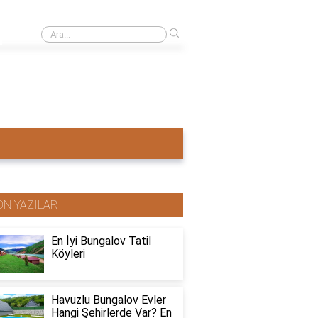
›
Ahşap ev mi pahalı beton ev mi?
ON YAZILAR
En İyi Bungalov Tatil
Köyleri
Havuzlu Bungalov Evler
Hangi Şehirlerde Var? En