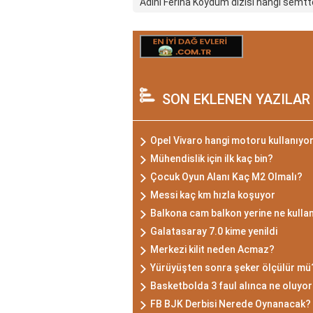
Adını Feriha Koydum dizisi hangi semtte
SON EKLENEN YAZILAR
Opel Vivaro hangi motoru kullanıyo
Mühendislik için ilk kaç bin?
Çocuk Oyun Alanı Kaç M2 Olmalı?
Messi kaç km hızla koşuyor
Balkona cam balkon yerine ne kullan
Galatasaray 7.0 kime yenildi
Merkezi kilit neden Acmaz?
Yürüyüşten sonra şeker ölçülür mü
Basketbolda 3 faul alınca ne oluyor
FB BJK Derbisi Nerede Oynanacak?