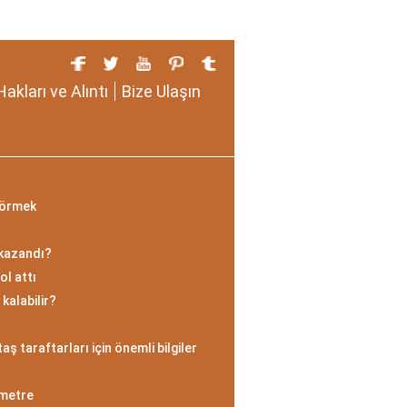
Hakları ve Alıntı
Bize Ulaşın
Görmek
 kazandı?
ol attı
kalabilir?
ş taraftarları için önemli bilgiler
 metre