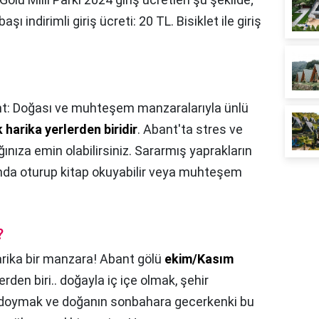
 başı indirimli giriş ücreti: 20 TL. Bisiklet ile giriş
t: Doğası ve muhteşem manzaralarıyla ünlü
 harika yerlerden biridir
. Abant'ta stres ve
nıza emin olabilirsiniz. Sararmış yaprakların
nda oturup kitap okuyabilir veya muhteşem
?
rika bir manzara! Abant gölü
ekim/Kasım
rden biri.. doğayla iç içe olmak, şehir
 doymak ve doğanın sonbahara gecerkenki bu