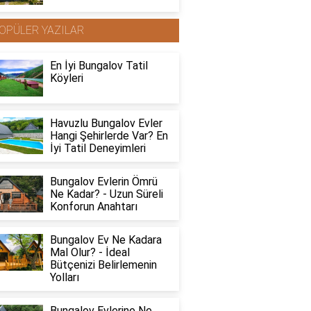
OPÜLER YAZILAR
En İyi Bungalov Tatil
Köyleri
Havuzlu Bungalov Evler
Hangi Şehirlerde Var? En
İyi Tatil Deneyimleri
Bungalov Evlerin Ömrü
Ne Kadar? - Uzun Süreli
Konforun Anahtarı
Bungalov Ev Ne Kadara
Mal Olur? - İdeal
Bütçenizi Belirlemenin
Yolları
Bungalov Evlerine Ne