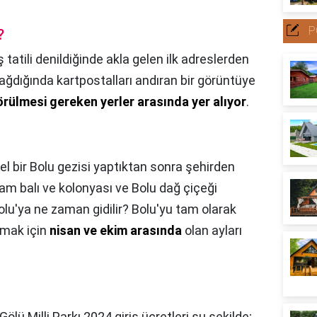
P
?
ş tatili denildiğinde akla gelen ilk adreslerden
yağdığında kartpostalları andıran bir görüntüye
rülmesi gereken yerler arasında yer alıyor
.
el bir Bolu gezisi yaptıktan sonra şehirden
çam balı ve kolonyası ve Bolu dağ çiçeği
olu'ya ne zaman gidilir? Bolu'yu tam olarak
rmak için
nisan ve ekim arasında
olan ayları
ölü Milli Parkı 2024 giriş ücretleri şu şekilde;