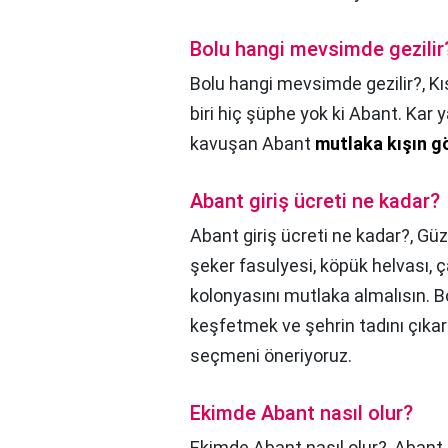
Bolu hangi mevsimde gezilir
Bolu hangi mevsimde gezilir?,
Kı
biri hiç şüphe yok ki Abant. Kar 
kavuşan Abant
mutlaka kışın gö
Abant giriş ücreti ne kadar?
Abant giriş ücreti ne kadar?,
Güz
şeker fasulyesi, köpük helvası, 
kolonyasını mutlaka almalısın. B
keşfetmek ve şehrin tadını çıka
seçmeni öneriyoruz.
Ekimde Abant nasıl olur?
Ekimde Abant nasıl olur?,
Abant G