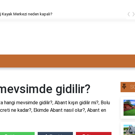
‹
znik kim fethetti?
mevsimde gidilir?
S
hangi mevsimde gidilir?, Abant kışın gidilir mi?, Bolu
ücreti ne kadar?, Ekimde Abant nasıl olur?, Abant en