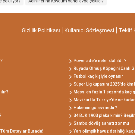
 çekiliyor?
Adını Feriha Koydum hangi evde çekildi?
Gizlilik Politikası
Kullanıcı Sözleşmesi
Teklif 
r?
Powerade'e neler dahildir?
Rüyada Ölmüş Köpeğini Canlı 
Futbol kaç kişiyle oynanır
Süper Lig kupasını 2025'de kim
ılır?
Messi en fazla 1 sezonda kaç g
Mavi kartla Türkiye'de ne kadar 
Hakemin görevi nedir?
?
34 BJK 1903 plaka kimin? Beşikta
Sambo dövüş sanatı zor mu
 Tüm Detaylar Burada!
Yarı olimpik havuz derinliği kaç