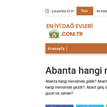
Yeni
kezi neden kapalı?
Çarşamba 22:07
Bursa İ
Anasayfa
Abanta hangi 
Abanta hangi mevsimde gidilir? Abanta 
hangi mevsimde gezilir?, Abant giriş 
güzel ne zaman?