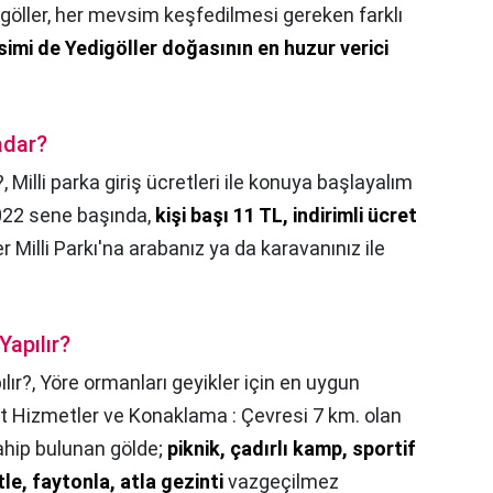
göller, her mevsim keşfedilmesi gereken farklı
imi de Yedigöller doğasının en huzur verici
adar?
?,
Milli parka giriş ücretleri ile konuya başlayalım
 2022 sene başında,
kişi başı 11 TL, indirimli ücret
er Milli Parkı'na arabanız ya da karavanınız ile
Yapılır?
lır?,
Yöre ormanları geyikler için en uygun
 Hizmetler ve Konaklama : Çevresi 7 km. olan
 sahip bulunan gölde;
piknik, çadırlı kamp, sportif
tle, faytonla, atla gezinti
vazgeçilmez