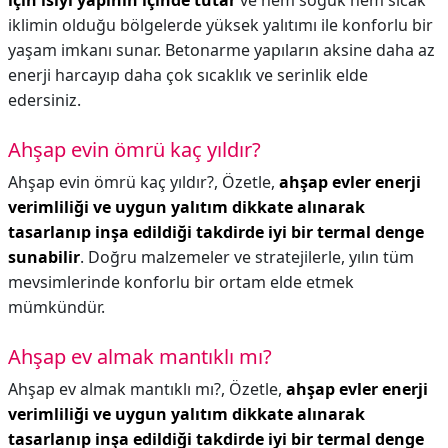
için ısıyı yapının içinde tutar
ve hem soğuk hem sıcak
iklimin olduğu bölgelerde yüksek yalıtımı ile konforlu bir
yaşam imkanı sunar. Betonarme yapıların aksine daha az
enerji harcayıp daha çok sıcaklık ve serinlik elde
edersiniz.
Ahşap evin ömrü kaç yıldır?
Ahşap evin ömrü kaç yıldır?,
Özetle,
ahşap evler enerji
verimliliği ve uygun yalıtım dikkate alınarak
tasarlanıp inşa edildiği takdirde iyi bir termal denge
sunabilir
. Doğru malzemeler ve stratejilerle, yılın tüm
mevsimlerinde konforlu bir ortam elde etmek
mümkündür.
Ahşap ev almak mantıklı mı?
Ahşap ev almak mantıklı mı?,
Özetle,
ahşap evler enerji
verimliliği ve uygun yalıtım dikkate alınarak
tasarlanıp inşa edildiği takdirde iyi bir termal denge