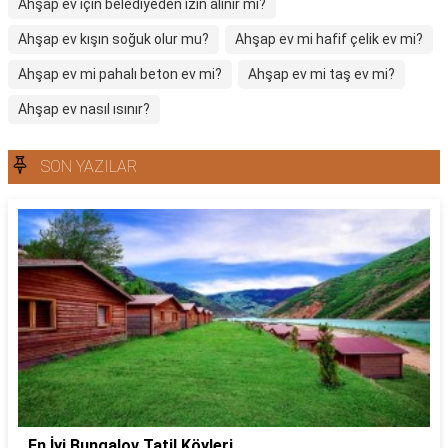
Ahşap ev için belediyeden izin alınır mı?
Ahşap ev kışın soğuk olur mu?
Ahşap ev mi hafif çelik ev mi?
Ahşap ev mi pahalı beton ev mi?
Ahşap ev mi taş ev mi?
Ahşap ev nasıl ısınır?
SON YAZILAR
En İyi Bungalov Tatil Köyleri