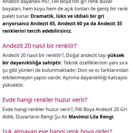
Andezit dayanıklı mı?,
Filli Boya'nın gri renk duvar
boyaları, hem koyu hem de açık tonları ile geniş bir renk
paleti sunar.
Dramatik, lüks ve iddialı bir gri
arıyorsanız Andezit 65, Andezit 60 ya da Andezit 35
renklerini tercih edebilirsiniz
.
Andezit 20 nasıl bir renktir?
Andezit 20 nasıl bir renktir?,
Doğal andezit taşı
yüksek
bir dayanıklılığa sahiptir
. Teknik özelliklerinin yanı sıra
şu gibi yönleri de bulunmaktadır; Don ve ısı farklarından
etkilenmeyen yapısı vardır. Aşınma dayanıklılığı katsayısı
yüksektir.
Evde hangi renkler huzur verir?
Evde hangi renkler huzur verir?,
Filli Boya Andezit 20 Gri
Aldık, Duvarların Rengi Şu An
Mavimsi Lila Rengi
.
Işık almayan eve hangi renk boya gider?