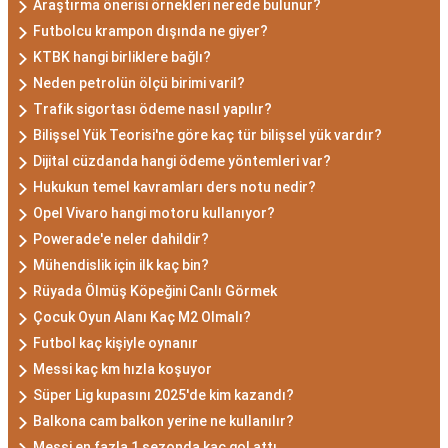
Araştırma önerisi örnekleri nerede bulunur?
Futbolcu krampon dışında ne giyer?
KTBK hangi birliklere bağlı?
Neden petrolün ölçü birimi varil?
Trafik sigortası ödeme nasıl yapılır?
Bilişsel Yük Teorisi'ne göre kaç tür bilişsel yük vardır?
Dijital cüzdanda hangi ödeme yöntemleri var?
Hukukun temel kavramları ders notu nedir?
Opel Vivaro hangi motoru kullanıyor?
Powerade'e neler dahildir?
Mühendislik için ilk kaç bin?
Rüyada Ölmüş Köpeğini Canlı Görmek
Çocuk Oyun Alanı Kaç M2 Olmalı?
Futbol kaç kişiyle oynanır
Messi kaç km hızla koşuyor
Süper Lig kupasını 2025'de kim kazandı?
Balkona cam balkon yerine ne kullanılır?
Messi en fazla 1 sezonda kaç gol attı