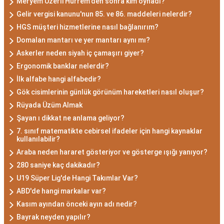
Meryem Uzerli Hürrem'den sonra kim oynadı?
Gelir vergisi kanunu'nun 85. ve 86. maddeleri nelerdir?
HGS müşteri hizmetlerine nasıl bağlanırım?
Domalan mantarı ve yer mantarı aynı mı?
Askerler neden siyah iç çamaşırı giyer?
Ergonomik banklar nelerdir?
İlk alfabe hangi alfabedir?
Gök cisimlerinin günlük görünüm hareketleri nasıl oluşur?
Rüyada Üzüm Almak
Şayan ı dikkat ne anlama geliyor?
7. sınıf matematikte cebirsel ifadeler için hangi kaynaklar
kullanılabilir?
Araba neden hararet gösteriyor ve gösterge ışığı yanıyor?
280 saniye kaç dakikadır?
U19 Süper Lig'de Hangi Takımlar Var?
ABD'de hangi markalar var?
Kasım ayından önceki ayın adı nedir?
Bayrak neyden yapılır?