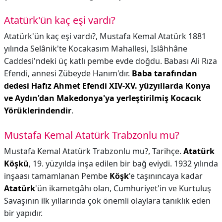
Atatürk'ün kaç eşi vardı?
Atatürk'ün kaç eşi vardı?,
Mustafa Kemal Atatürk 1881
yılında Selânik'te Kocakasım Mahallesi, Islâhhâne
Caddesi'ndeki üç katlı pembe evde doğdu. Babası Ali Rıza
Efendi, annesi Zübeyde Hanım'dır.
Baba tarafından
dedesi Hafız Ahmet Efendi XIV-XV. yüzyıllarda Konya
ve Aydın'dan Makedonya'ya yerleştirilmiş Kocacık
Yörüklerindendir
.
Mustafa Kemal Atatürk Trabzonlu mu?
Mustafa Kemal Atatürk Trabzonlu mu?,
Tarihçe.
Atatürk
Köşkü
, 19. yüzyılda inşa edilen bir bağ eviydi. 1932 yılında
inşaası tamamlanan Pembe
Köşk
'e taşınıncaya kadar
Atatürk
'ün ikametgâhı olan, Cumhuriyet'in ve Kurtuluş
Savaşının ilk yıllarında çok önemli olaylara tanıklık eden
bir yapıdır.