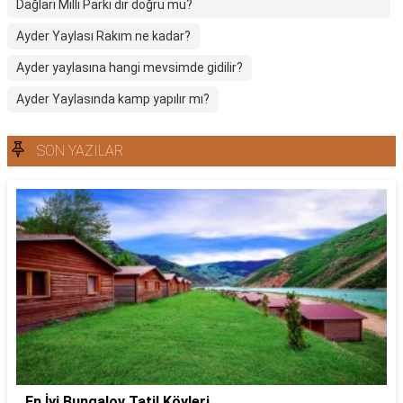
Dağları Milli Parkı dır doğru mu?
Ayder Yaylası Rakım ne kadar?
Ayder yaylasına hangi mevsimde gidilir?
Ayder Yaylasında kamp yapılır mı?
SON YAZILAR
En İyi Bungalov Tatil Köyleri