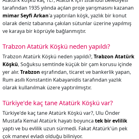
Atatürk köşkü kaç TL?,
Atatürk için İstanbul Belediyesi
tarafından 1935 yılında açılan proje yarışmasını kazanan
mimar Seyfi Arkan
'a yaptırılan köşk, yazlık bir konut
olarak deniz tabanına çakılan sütunlar üzerine yapılmış
ve karaya bir köprüyle bağlanmıştır.
Trabzon Atatürk Köşkü neden yapıldı?
Trabzon Atatürk Köşkü neden yapıldı?,
Trabzon Atatürk
Köşkü
, Soğuksu semtinde küçük bir çam korusu içinde
yer alır.
Trabzon
eşrafından, ticaret ve bankerlik yapan,
Rum asıllı Konstantin Kabayanidis tarafından yazlık
olarak kullanılmak üzere yaptırılmıştır.
Türkiye'de kaç tane Atatürk Köşkü var?
Türkiye'de kaç tane Atatürk Köşkü var?,
Ulu Önder
Mustafa Kemal Atatürk hayatı boyunca
tek bir evlilik
yaptı ve bu evlilik uzun sürmedi. Fakat Atatürk'ün pek
çok manevi evladı olduğu biliniyor.