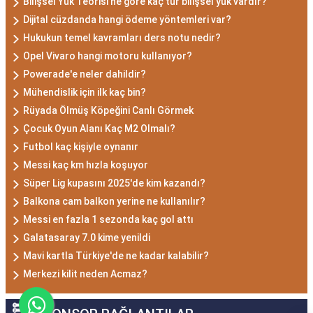
Bilişsel Yük Teorisi'ne göre kaç tür bilişsel yük vardır?
Dijital cüzdanda hangi ödeme yöntemleri var?
Hukukun temel kavramları ders notu nedir?
Opel Vivaro hangi motoru kullanıyor?
Powerade'e neler dahildir?
Mühendislik için ilk kaç bin?
Rüyada Ölmüş Köpeğini Canlı Görmek
Çocuk Oyun Alanı Kaç M2 Olmalı?
Futbol kaç kişiyle oynanır
Messi kaç km hızla koşuyor
Süper Lig kupasını 2025'de kim kazandı?
Balkona cam balkon yerine ne kullanılır?
Messi en fazla 1 sezonda kaç gol attı
Galatasaray 7.0 kime yenildi
Mavi kartla Türkiye'de ne kadar kalabilir?
Merkezi kilit neden Acmaz?