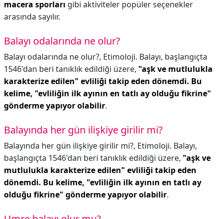
macera sporları
gibi aktiviteler popüler seçenekler
arasında sayılır.
Balayı odalarında ne olur?
Balayı odalarında ne olur?,
Etimoloji. Balayı, başlangıçta
1546'dan beri tanıklık edildiği üzere,
"aşk ve mutlulukla
karakterize edilen" evliliği takip eden dönemdi.
Bu
kelime, "evliliğin ilk ayının en tatlı ay olduğu fikrine"
gönderme yapıyor olabilir
.
Balayında her gün ilişkiye girilir mi?
Balayında her gün ilişkiye girilir mi?,
Etimoloji. Balayı,
başlangıçta 1546'dan beri tanıklık edildiği üzere,
"aşk ve
mutlulukla karakterize edilen" evliliği takip eden
dönemdi.
Bu kelime, "evliliğin ilk ayının en tatlı ay
olduğu fikrine" gönderme yapıyor olabilir
.
Umre balayı olur mu?