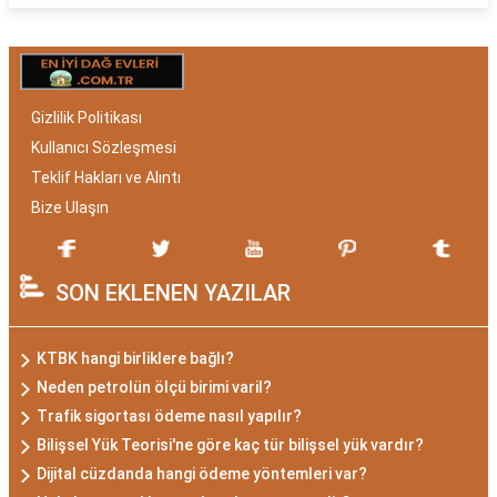
Gizlilik Politikası
Kullanıcı Sözleşmesi
Teklif Hakları ve Alıntı
Bize Ulaşın
SON EKLENEN YAZILAR
KTBK hangi birliklere bağlı?
Neden petrolün ölçü birimi varil?
Trafik sigortası ödeme nasıl yapılır?
Bilişsel Yük Teorisi'ne göre kaç tür bilişsel yük vardır?
Dijital cüzdanda hangi ödeme yöntemleri var?