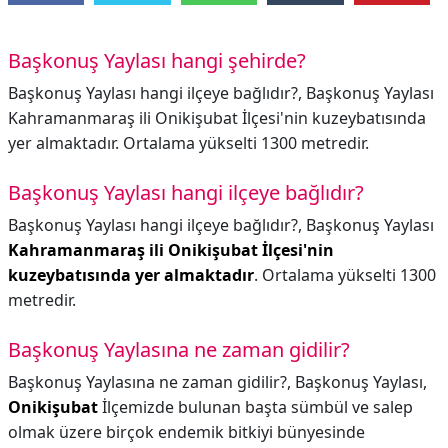
Başkonuş Yaylası hangi şehirde?
Başkonuş Yaylası hangi ilçeye bağlıdır?, Başkonuş Yaylası
Kahramanmaraş ili Onikişubat İlçesi'nin kuzeybatısında
yer almaktadır. Ortalama yükselti 1300 metredir.
Başkonuş Yaylası hangi ilçeye bağlıdır?
Başkonuş Yaylası hangi ilçeye bağlıdır?,
Başkonuş Yaylası
Kahramanmaraş ili Onikişubat İlçesi'nin
kuzeybatısında yer almaktadır
. Ortalama yükselti 1300
metredir.
Başkonuş Yaylasına ne zaman gidilir?
Başkonuş Yaylasına ne zaman gidilir?,
Başkonuş Yaylası,
Onikişubat
İlçemizde bulunan başta sümbül ve salep
olmak üzere birçok endemik bitkiyi bünyesinde