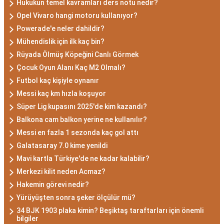
Hukukun temel kavramları ders notu nedir?
Opel Vivaro hangi motoru kullanıyor?
Powerade'e neler dahildir?
Mühendislik için ilk kaç bin?
Rüyada Ölmüş Köpeğini Canlı Görmek
Çocuk Oyun Alanı Kaç M2 Olmalı?
Futbol kaç kişiyle oynanır
Messi kaç km hızla koşuyor
Süper Lig kupasını 2025'de kim kazandı?
Balkona cam balkon yerine ne kullanılır?
Messi en fazla 1 sezonda kaç gol attı
Galatasaray 7.0 kime yenildi
Mavi kartla Türkiye'de ne kadar kalabilir?
Merkezi kilit neden Acmaz?
Hakemin görevi nedir?
Yürüyüşten sonra şeker ölçülür mü?
34 BJK 1903 plaka kimin? Beşiktaş taraftarları için önemli
bilgiler