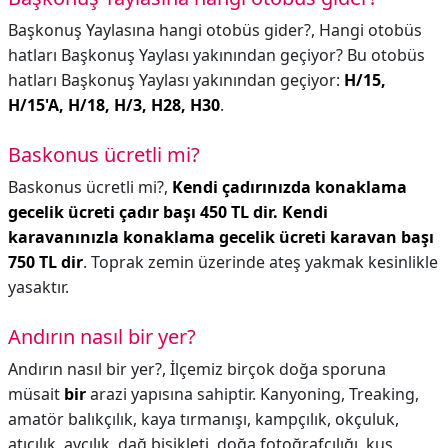
Başkonuş Yaylasına hangi otobüs gider?,
Hangi otobüs
hatları Başkonuş Yaylası yakınından geçiyor? Bu otobüs
hatları Başkonuş Yaylası yakınından geçiyor:
H/15,
H/15'A, H/18, H/3, H28, H30
.
Baskonus ücretli mi?
Baskonus ücretli mi?,
Kendi çadırınızda konaklama
gecelik ücreti çadır başı 450 TL dir.
Kendi
karavanınızla konaklama gecelik ücreti karavan başı
750 TL dir
. Toprak zemin üzerinde ateş yakmak kesinlikle
yasaktır.
Andırın nasıl bir yer?
Andırın nasıl bir yer?,
İlçemiz birçok doğa sporuna
müsait
bir
arazi yapısına sahiptir. Kanyoning, Treaking,
amatör balıkçılık, kaya tırmanışı, kampçılık, okçuluk,
atıcılık, avcılık, dağ bisikleti, doğa fotoğrafçılığı, kuş