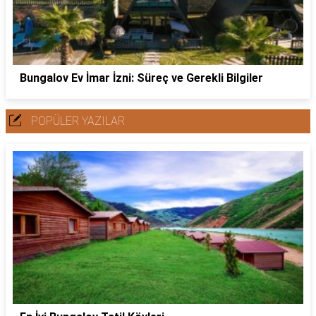
Bungalov Ev İmar İzni: Süreç ve Gerekli Bilgiler
POPÜLER YAZILAR