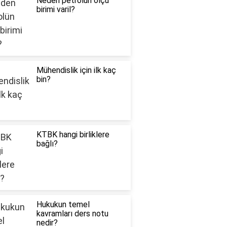
Neden petrolün ölçü
birimi varil?
Mühendislik için ilk kaç
bin?
KTBK hangi birliklere
bağlı?
Hukukun temel
kavramları ders notu
nedir?