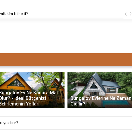
‹
znik kim fethetti?
Bungalov Ev Ne Kadara Mal
Olur? - İdeal Bütçenizi
Bungalov Evlerine Ne Zaman
Belirlemenin Yolları
Gidilir?
i yaktırır?