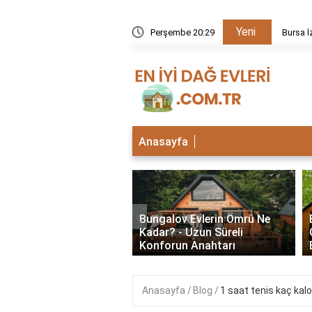
Yeni
kezi neden kapalı?
Perşembe 20:29
Bursa İ
Anasayfa
‹
lu Bungalov Evler
Bungalov Evlerin Ömrü Ne
Şehirlerde Var? En İyi
Kadar? - Uzun Süreli
Deneyimleri
Konforun Anahtarı
Anasayfa
Blog
1 saat tenis kaç kalor