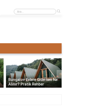
›
Ahşap ev mi pahalı beton ev mi?
›
Bungalov Evlere Giderken Ne
Bungalov Ev İmar İzni:
Alınır? Pratik Rehber
ve Gerekli Bilgiler