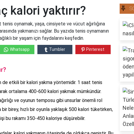
ç kalori yaktırır?
S
at tenis oynamak, yaşa, cinsiyete ve vücut ağırlığına
 arasında yakmanızı sağlar. Bu yazıda tenis oynamanın
ağlıklı bir yaşam için faydalarını keşfedin.
Whatsapp
Tumbler
Pinterest
ır?
 de etkili bir kalori yakma yöntemidir. 1 saat tenis
olarak ortalama 400-600 kalori yakmak mümkündür.
ağırlığı ve oyunun temposu gibi unsurlar önemli rol
bir birey, hızlı bir oyunla yaklaşık 500 kalori tüketirken,
kişi bu rakamı 350-450 kaloriye düşürebilir.
ydalar, kalori yakmanın ötesinde de oldukça geniştir. Bu