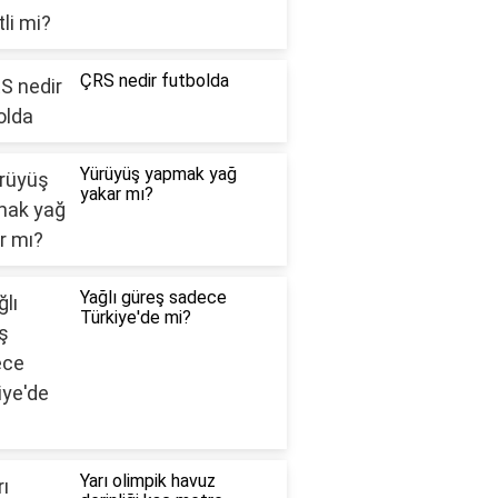
ÇRS nedir futbolda
Yürüyüş yapmak yağ
yakar mı?
Yağlı güreş sadece
Türkiye'de mi?
Yarı olimpik havuz