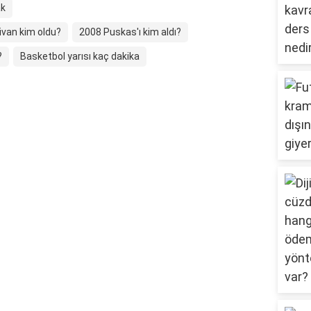
ak
ivan kim oldu?
2008 Puskas'ı kim aldı?
?
Basketbol yarısı kaç dakika