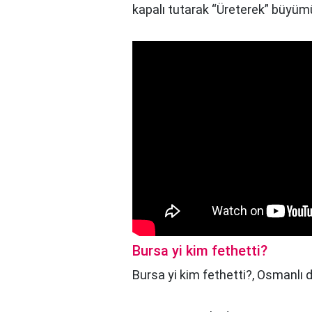
kapalı tutarak “Üreterek” büyümüş
Bursa yi kim fethetti?
Bursa yi kim fethetti?,
Osmanlı 