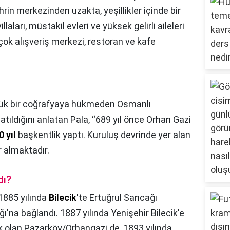
ehrin merkezinden uzakta, yeşillikler içinde bir
aları, müstakil evleri ve yüksek gelirli aileleri
rçok alışveriş merkezi, restoran ve kafe
ük bir coğrafyaya hükmeden Osmanlı
 atıldığını anlatan Pala, “689 yıl önce Orhan Gazi
0 yıl
başkentlik yaptı. Kuruluş devrinde yer alan
r almaktadır.
dı?
1885 yılında
Bilecik
'te Ertuğrul Sancağı
ı'na bağlandı. 1887 yılında Yenişehir Bilecik'e
ak olan Pazarköy/Orhangazi de, 1893 yılında