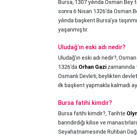
Bursa, 1307 yılında Osman Bey 
sonra 6 Nisan 1326'da Osman Be
yılında başkent Bursa'ya taşınmı
yaşanmıştır.
Uludağ'ın eski adı nedir?
Uludağ'ın eski adı nedir?,
Osman G
1326'da
Orhan Gazi
zamanında t
Osmanlı Devleti, beylikten devlet
ilk başkent yapmakla kalmadı a
Bursa fatihi kimdir?
Bursa fatihi kimdir?,
Tarihte
Oly
barındırdığı kilise ve manastırlar
Seyahatnamesinde Ruhban Dağı v