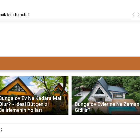
‹
znik kim fethetti?
Bungalov Ev Ne Kadara Mal
Olur? - İdeal Bütçenizi
Bungalov Evlerine Ne Zaman
Belirlemenin Yolları
Gidilir?
r?