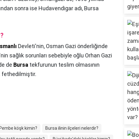
ılından sonra ise Hudavendigar adı, Bursa
ı?
smanlı
Devleti'nin, Osman Gazi önderliğinde
in sağlık sorunları sebebiyle oğlu Orhan Gazi
nde de
Bursa
tekfurunun teslim olmasının
a
fethedilmiştir.
Pembe köşk kimin?
Bursa ilinin ilçeleri nelerdir?