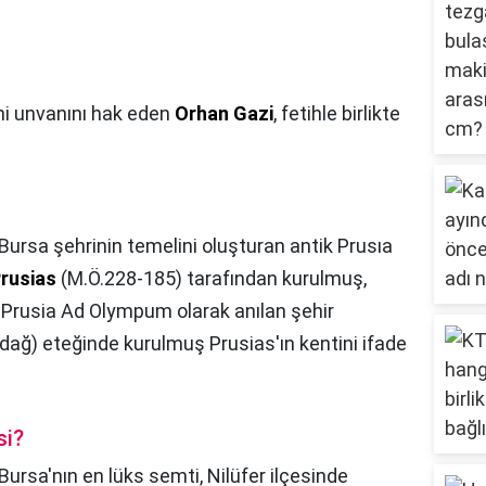
hi unvanını hak eden
Orhan Gazi
, fetihle birlikte
ursa şehrinin temelini oluşturan antik Prusıa
Prusias
(M.Ö.228-185) tarafından kurulmuş,
te Prusia Ad Olympum olarak anılan şehir
dağ) eteğinde kurulmuş Prusias'ın kentini ifade
si?
Bursa'nın en lüks semti, Nilüfer ilçesinde