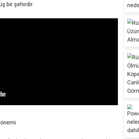
 bir şehirdir.
dönemi