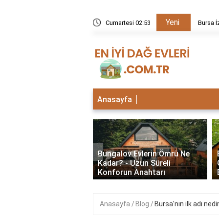
Yeni
kezi neden kapalı?
Cumartesi 02:53
Bursa İ
Anasayfa
‹
lu Bungalov Evler
Bungalov Evlerin Ömrü Ne
Şehirlerde Var? En İyi
Kadar? - Uzun Süreli
Deneyimleri
Konforun Anahtarı
Anasayfa
Blog
Bursa'nın ilk adı nedi