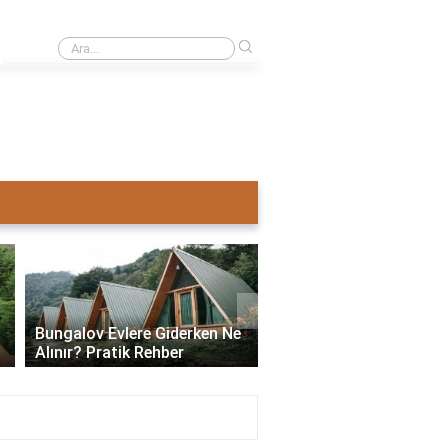
›
Ahşap ev mi pahalı beton ev mi?
›
Bungalov Evlere Giderken Ne
Bungalov Ev İmar İzni:
Alınır? Pratik Rehber
ve Gerekli Bilgiler