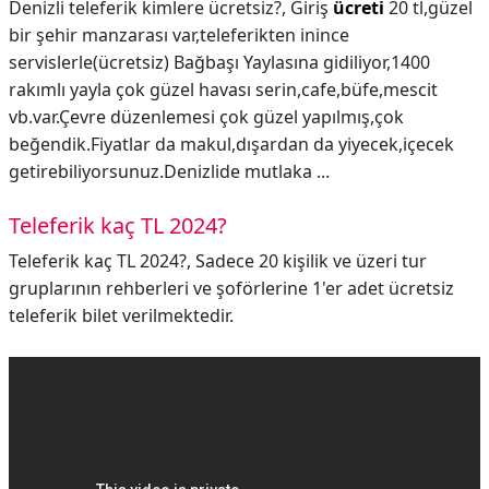
Denizli teleferik kimlere ücretsiz?,
Giriş
ücreti
20 tl,güzel
bir şehir manzarası var,teleferikten inince
servislerle(ücretsiz) Bağbaşı Yaylasına gidiliyor,1400
rakımlı yayla çok güzel havası serin,cafe,büfe,mescit
vb.var.Çevre düzenlemesi çok güzel yapılmış,çok
beğendik.Fiyatlar da makul,dışardan da yiyecek,içecek
getirebiliyorsunuz.Denizlide mutlaka ...
Teleferik kaç TL 2024?
Teleferik kaç TL 2024?,
Sadece 20 kişilik ve üzeri tur
gruplarının rehberleri ve şoförlerine 1'er adet ücretsiz
teleferik bilet verilmektedir.