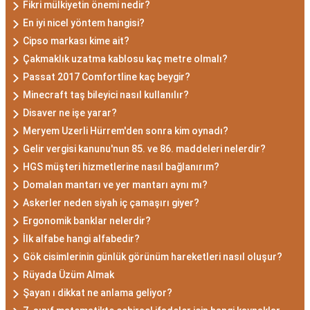
Fikri mülkiyetin önemi nedir?
En iyi nicel yöntem hangisi?
Cipso markası kime ait?
Çakmaklık uzatma kablosu kaç metre olmalı?
Passat 2017 Comfortline kaç beygir?
Minecraft taş bileyici nasıl kullanılır?
Disaver ne işe yarar?
Meryem Uzerli Hürrem'den sonra kim oynadı?
Gelir vergisi kanunu'nun 85. ve 86. maddeleri nelerdir?
HGS müşteri hizmetlerine nasıl bağlanırım?
Domalan mantarı ve yer mantarı aynı mı?
Askerler neden siyah iç çamaşırı giyer?
Ergonomik banklar nelerdir?
İlk alfabe hangi alfabedir?
Gök cisimlerinin günlük görünüm hareketleri nasıl oluşur?
Rüyada Üzüm Almak
Şayan ı dikkat ne anlama geliyor?