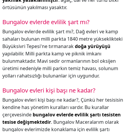
yakmak yasaklanmıştır
. ağaç, dal ve her türlü bitki
örtüsünün yakılması yasaktır.
Bungalov evlerde evlilik şart mı?
Bungalov evlerde evlilik şart mı?,
Dağ evleri ve kamp
sahaları bulunan milli parkta 1840 metre yükseklikteki
Büyüksivri Tepesi'ne tırmanarak
doğa yürüyüşü
yapılabilir. Milli parkta kamp ve piknik imkanı
bulunmaktadır. Mavi sedir ormanlarının bol oksijen
üretimi nedeniyle milli parkın temiz havası, solunum
yolları rahatsızlığı bulunanlar için uygundur.
Bungalov evleri kişi başı ne kadar?
Bungalov evleri kişi başı ne kadar?,
Çünkü her tesisisin
kendine has yönetim kuralları vardır. Bu kurallar
çerçevesinde
bungalov evlerde evlilik şartı tesisten
tesise değişmektedir
. Bungalov Maceralarım olarak
bungalov evlerimizde konaklama için evlilik şartı