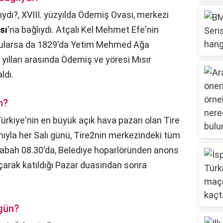
ıydı?,
XVIII. yüzyılda Ödemiş Ovası, merkezi
sı
'na bağlıydı. Atçalı Kel Mehmet Efe'nin
dularsa da 1829'da Yetim Mehmed Ağa
 yılları arasında Ödemiş ve yöresi Mısır
ldı.
n?
ürkiye'nin en büyük açık hava pazarı olan Tire
hıyla her Salı günü, Tire2nin merkezindeki tüm
 sabah 08.30'da, Belediye hoparlöründen anons
çarak katıldığı Pazar duasından sonra
 gün?