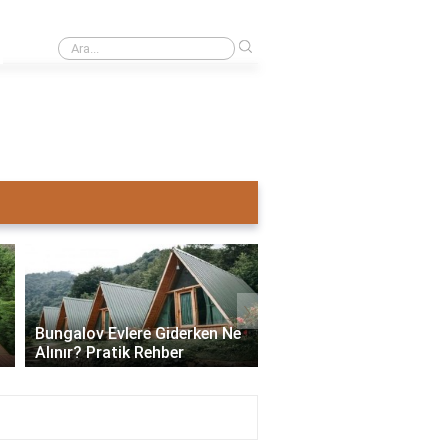
›
Ahşap ev mi pahalı beton ev mi?
›
Bungalov Evlere Giderken Ne
Bungalov Ev İmar İzni:
Alınır? Pratik Rehber
ve Gerekli Bilgiler