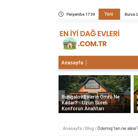
Yeni
kezi neden kapalı?
Perşembe 17:39
Bursa İ
Anasayfa
‹
lu Bungalov Evler
Bungalov Evlerin Ömrü Ne
Şehirlerde Var? En İyi
Kadar? - Uzun Süreli
Deneyimleri
Konforun Anahtarı
Anasayfa
Blog
Ödemiş'ten ne alınır