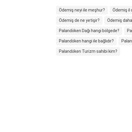
Ödemiş neyi ile meşhur?
Ödemiş il 
Ödemiş de ne yetişir?
Ödemiş daha 
Palandöken Dağı hangi bölgede?
Pa
Palandöken hangi ile bağlıdır?
Palan
Palandöken Turizm sahibi kim?