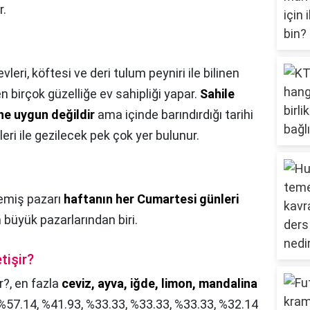
r.
evleri, köftesi ve deri tulum peyniri ile bilinen
 birçok güzelliğe ev sahipliği yapar.
Sahile
ne uygun değildir
ama içinde barındırdığı tarihi
eri ile gezilecek pek çok yer bulunur.
emiş pazarı
haftanın her Cumartesi günleri
 büyük pazarlarından biri.
tişir?
r?,
en fazla
ceviz, ayva, iğde, limon, mandalina
e %57.14, %41.93, %33.33, %33.33, %33.33, %32.14