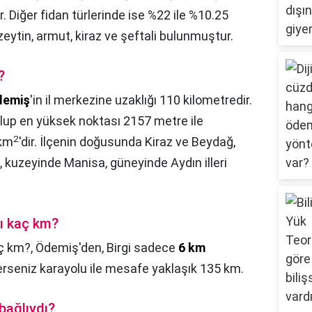
 Diğer fidan türlerinde ise %22 ile %10.25
zeytin, armut, kiraz ve şeftali bulunmuştur.
?
demiş
'in il merkezine uzaklığı 110 kilometredir.
lup en yüksek noktası 2157 metre ile
2
 km
'dir. İlçenin doğusunda Kiraz ve Beydağ,
i, kuzeyinde Manisa, güneyinde Aydın illeri
sı kaç km?
aç km?,
Ödemiş'den, Birgi sadece
6 km
rseniz karayolu ile mesafe yaklaşık 135 km.
bağlıydı?