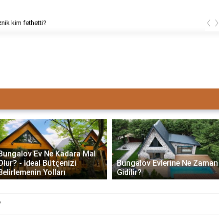
‹
znik kim fethetti?
Bungalov Ev Ne Kadara Mal
Olur? - İdeal Bütçenizi
Bungalov Evlerine Ne Zaman
Belirlemenin Yolları
Gidilir?
?