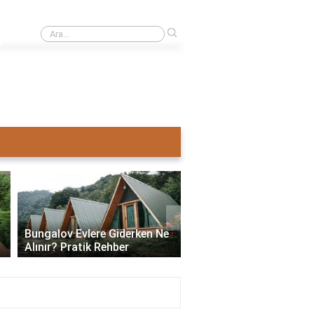
›
Ahşap ev mi pahalı beton ev mi?
›
Bungalov Evlere Giderken Ne
Bungalov Ev İmar İzni:
Alınır? Pratik Rehber
ve Gerekli Bilgiler