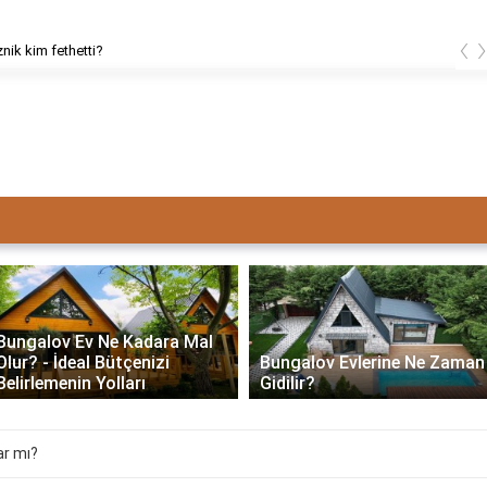
‹
znik kim fethetti?
Bungalov Ev Ne Kadara Mal
Olur? - İdeal Bütçenizi
Bungalov Evlerine Ne Zaman
Belirlemenin Yolları
Gidilir?
ar mı?