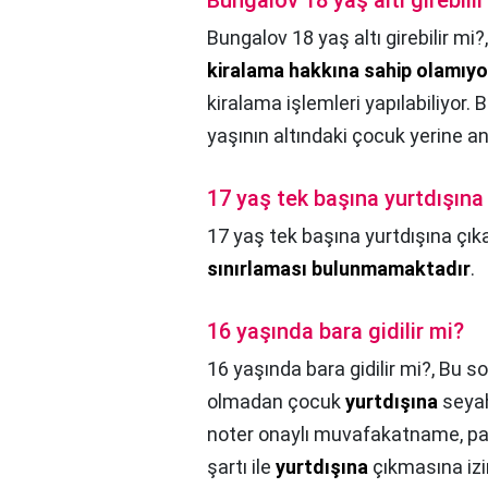
Bungalov 18 yaş altı girebilir
Bungalov 18 yaş altı girebilir mi?
kiralama hakkına sahip olamıyo
kiralama işlemleri yapılabiliyor.
yaşının altındaki çocuk yerine a
17 yaş tek başına yurtdışına 
17 yaş tek başına yurtdışına çıka
sınırlaması bulunmamaktadır
.
16 yaşında bara gidilir mi?
16 yaşında bara gidilir mi?,
Bu so
olmadan çocuk
yurtdışına
seyah
noter onaylı muvafakatname, pasa
şartı ile
yurtdışına
çıkmasına izi