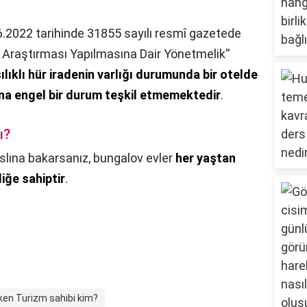
6.2022 tarihinde 31855 sayılı resmî gazetede
 Araştırması Yapılmasına Dair Yönetmelik''
rşılıklı hür iradenin varlığı durumunda bir otelde
na engel bir durum teşkil etmemektedir
.
ı?
slına bakarsanız, bungalov evler
her yaştan
iğe sahiptir
.
en Turizm sahibi kim?