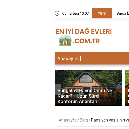
Yeni
kezi neden kapalı?
Cumartesi 10:07
Bursa İ
Anasayfa
‹
lu Bungalov Evler
Bungalov Evlerin Ömrü Ne
Şehirlerde Var? En İyi
Kadar? - Uzun Süreli
Deneyimleri
Konforun Anahtarı
Anasayfa
Blog
Pansiyon yaş sınırı v