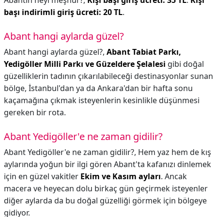
Abantın neyi meşhur?,
Kişi başı giriş ücreti: 35 TL
.
Kişi
başı indirimli giriş ücreti: 20 TL
.
Abant hangi aylarda güzel?
Abant hangi aylarda güzel?,
Abant Tabiat Parkı,
Yedigöller Milli Parkı ve Güzeldere Şelalesi
gibi doğal
güzelliklerin tadının çıkarılabileceği destinasyonlar sunan
bölge, İstanbul'dan ya da Ankara'dan bir hafta sonu
kaçamağına çıkmak isteyenlerin kesinlikle düşünmesi
gereken bir rota.
Abant Yedigöller'e ne zaman gidilir?
Abant Yedigöller'e ne zaman gidilir?,
Hem yaz hem de kış
aylarında yoğun bir ilgi gören Abant'ta kafanızı dinlemek
için en güzel vakitler
Ekim ve Kasım ayları
. Ancak
macera ve heyecan dolu birkaç gün geçirmek isteyenler
diğer aylarda da bu doğal güzelliği görmek için bölgeye
gidiyor.