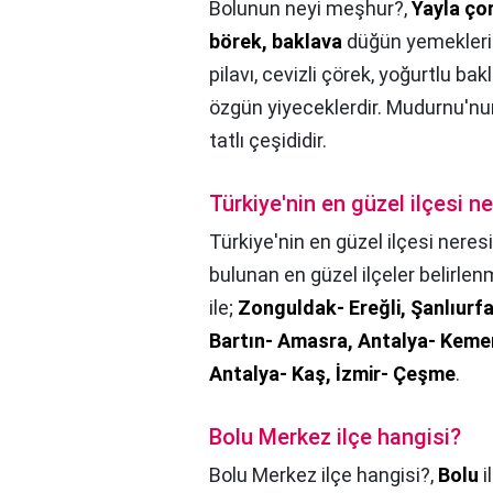
Bolunun neyi meşhur?,
Yayla ço
börek, baklava
düğün yemekleri a
pilavı, cevizli çörek, yoğurtlu ba
özgün yiyeceklerdir. Mudurnu'nu
tatlı çeşididir.
Türkiye'nin en güzel ilçesi ne
Türkiye'nin en güzel ilçesi neresi
bulunan en güzel ilçeler belirlen
ile;
Zonguldak- Ereğli, Şanlıurfa
Bartın- Amasra, Antalya- Kemer
Antalya- Kaş, İzmir- Çeşme
.
Bolu Merkez ilçe hangisi?
Bolu Merkez ilçe hangisi?,
Bolu
i