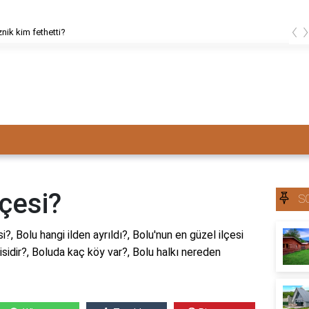
‹
znik kim fethetti?
lçesi?
S
i?, Bolu hangi ilden ayrıldı?, Bolu'nun en güzel ilçesi
isidir?, Boluda kaç köy var?, Bolu halkı nereden