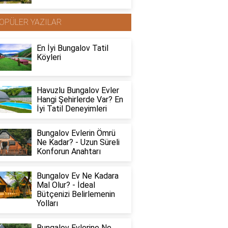
OPÜLER YAZILAR
En İyi Bungalov Tatil
Köyleri
Havuzlu Bungalov Evler
Hangi Şehirlerde Var? En
İyi Tatil Deneyimleri
Bungalov Evlerin Ömrü
Ne Kadar? - Uzun Süreli
Konforun Anahtarı
Bungalov Ev Ne Kadara
Mal Olur? - İdeal
Bütçenizi Belirlemenin
Yolları
Bungalov Evlerine Ne