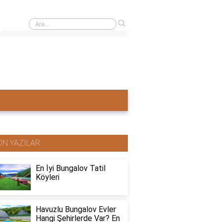
›
Ahşap ev mi pahalı beton ev mi?
ON YAZILAR
En İyi Bungalov Tatil
Köyleri
Havuzlu Bungalov Evler
Hangi Şehirlerde Var? En