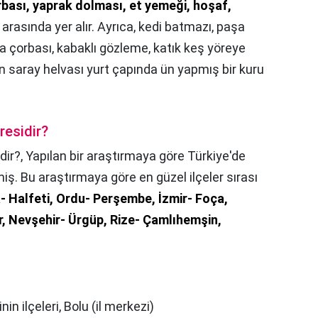
rbası, yaprak dolması, et yemeği, hoşaf,
rasında yer alır. Ayrıca, kedi batmazı, paşa
kla çorbası, kabaklı gözleme, katık keş yöreye
n saray helvası yurt çapında ün yapmış bir kuru
residir?
dir?,
Yapılan bir araştırmaya göre Türkiye'de
miş. Bu araştırmaya göre en güzel ilçeler sırası
- Halfeti, Ordu- Perşembe, İzmir- Foça,
, Nevşehir- Ürgüp, Rize- Çamlıhemşin,
linin ilçeleri, Bolu (il merkezi)