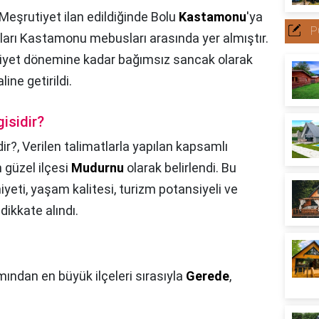
Meşrutiyet ilan edildiğinde Bolu
Kastamonu
'ya
P
ları Kastamonu mebusları arasında yer almıştır.
riyet dönemine kadar bağımsız sancak olarak
ine getirildi.
isidir?
ir?,
Verilen talimatlarla yapılan kapsamlı
 güzel ilçesi
Mudurnu
olarak belirlendi. Bu
yeti, yaşam kalitesi, turizm potansiyeli ve
 dikkate alındı.
ından en büyük ilçeleri sırasıyla
Gerede
,