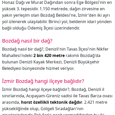
Honaz Dağı ve Murat Dağından sonra Ege Bölgesi'nin en
yüksek 3. tepesidir. 1.150 metrede, dağın zirvesine en
yakın yerleşim olan Bozdağ Beldesi'ne, İzmir'den iki ayrı
yol izlenerek ulaşılabilir. Birinci yol, beldenin idari yönden
bağlı olduğu Ödemiş İlçesi üzerindendir.
Bozdağ nasıl bir dağ?
Bozdağ nasıl bir dağ?,
Denizli'nin Tavas İlçesi'nin Nikfer
Mahallesi'ndeki
2 bin 420 metre
rakımlı Bozdağ'da
bulunan Denizli Kayak Merkezi, Denizli Büyükşehir
Belediyesi bünyesinde hizmet veriyor.
İzmir Bozdağ hangi ilçeye bağlıdır?
İzmir Bozdağ hangi ilçeye bağlıdır?,
Bozdağ, Denizli il
sınırlarında, Acıpayam-Gireniz vadisi ile Tavas Barza ovası
arasında,
horst özellikli tektonik dağdır
. 2.421 metre
yüksekliğinde olup, Gölgeli Sıradağları'nın