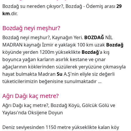
Bozdağ su nereden çıkıyor?,
Bozdağ - Ödemiş arası
29
km
.dir.
Bozdağ neyi meşhur?
Bozdağ neyi meşhur?,
Kaynağın Yeri.
BOZDAĞ
NİL
MADRAN kaynağı İzmir e yaklaşık 100 km uzak
Bozdağ
köyünde yerden 1200m yükseklikte
Bozdağ
'a kış
boyunca yağan karların asırlık kestane ve çınar
ağaçlarının köklerinden süzülerek yeryüzüne çıkmasıyla
hayat bulmakta Madran
Su
A.Ş'nin eliyle siz değerli
tüketicilerimizin beğenisine sunulmaktadır ...
Ağrı Dağı kaç metre?
Ağrı Dağı kaç metre?,
Bozdağ Köyü, Gölcük Gölü ve
Yaylası'nda Oksijene Doyun
Deniz seviyesinden 1150 metre yükseklikte kalan köy