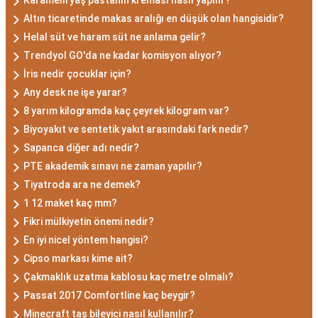
Altın ticaretinde makas aralığı en düşük olan hangisidir?
Helal süt ve haram süt ne anlama gelir?
Trendyol GO'da ne kadar komisyon alıyor?
İris nedir çocuklar için?
Any desk ne işe yarar?
8 yarım kilogramda kaç çeyrek kilogram var?
Biyoyakıt ve sentetik yakıt arasındaki fark nedir?
Sapanca diğer adı nedir?
PTE akademik sınavı ne zaman yapılır?
Tiyatroda ara ne demek?
1 12 maket kaç mm?
Fikri mülkiyetin önemi nedir?
En iyi nicel yöntem hangisi?
Cipso markası kime ait?
Çakmaklık uzatma kablosu kaç metre olmalı?
Passat 2017 Comfortline kaç beygir?
Minecraft taş bileyici nasıl kullanılır?