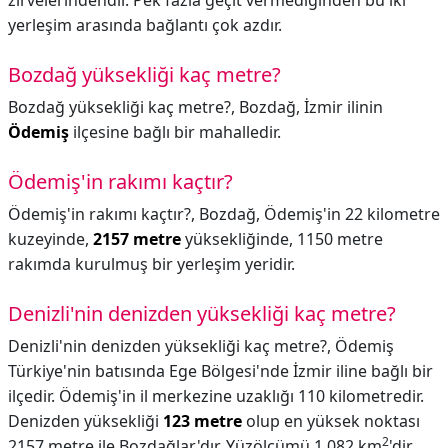
zirvelerindendir. Pek fazla geçit vermediğinden bu iki
yerleşim arasında bağlantı çok azdır.
Bozdağ yüksekliği kaç metre?
Bozdağ yüksekliği kaç metre?,
Bozdağ, İzmir ilinin
Ödemiş
ilçesine bağlı bir mahalledir.
Ödemiş'in rakımı kaçtır?
Ödemiş'in rakımı kaçtır?,
Bozdağ, Ödemiş'in 22 kilometre
kuzeyinde,
2157 metre
yüksekliğinde, 1150 metre
rakımda kurulmuş bir yerleşim yeridir.
Denizli'nin denizden yüksekliği kaç metre?
Denizli'nin denizden yüksekliği kaç metre?,
Ödemiş
Türkiye'nin batısında Ege Bölgesi'nde İzmir iline bağlı bir
ilçedir. Ödemiş'in il merkezine uzaklığı 110 kilometredir.
Denizden yüksekliği
123 metre
olup en yüksek noktası
2
2157 metre ile Bozdağlar'dır. Yüzölçümü 1.082 km
'dir.