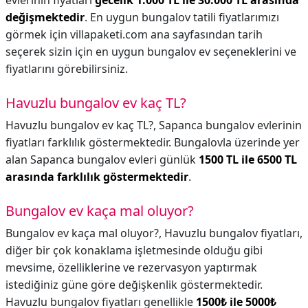
evlerinin fiyatları
gecelik 1.000 TL ile 30.000 TL arasında
değişmektedir
. En uygun bungalov tatili fiyatlarımızı
görmek için villapaketi.com ana sayfasından tarih
seçerek sizin için en uygun bungalov ev seçeneklerini ve
fiyatlarını görebilirsiniz.
Havuzlu bungalov ev kaç TL?
Havuzlu bungalov ev kaç TL?,
Sapanca bungalov evlerinin
fiyatları farklılık göstermektedir. Bungalovla üzerinde yer
alan Sapanca bungalov evleri günlük
1500 TL ile 6500 TL
arasında farklılık göstermektedir
.
Bungalov ev kaça mal oluyor?
Bungalov ev kaça mal oluyor?,
Havuzlu bungalov fiyatları,
diğer bir çok konaklama işletmesinde olduğu gibi
mevsime, özelliklerine ve rezervasyon yaptırmak
istediğiniz güne göre değişkenlik göstermektedir.
Havuzlu bungalov fiyatları genellikle
1500₺ ile 5000₺