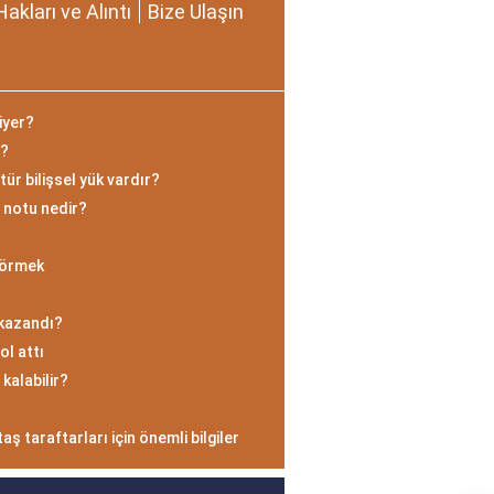
Hakları ve Alıntı
Bize Ulaşın
iyer?
l?
tür bilişsel yük vardır?
 notu nedir?
Görmek
 kazandı?
ol attı
kalabilir?
ş taraftarları için önemli bilgiler