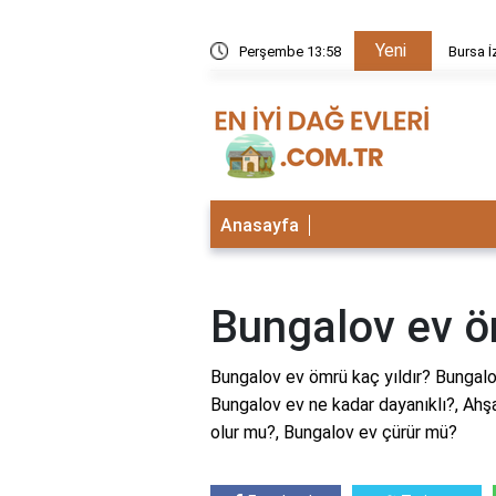
Yeni
kezi neden kapalı?
Perşembe 13:58
Bursa İ
Anasayfa
Bungalov ev öm
Bungalov ev ömrü kaç yıldır? Bungalo
Bungalov ev ne kadar dayanıklı?, Ahşa
olur mu?, Bungalov ev çürür mü?