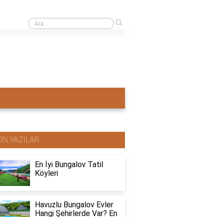
›
Ahşap ev mi pahalı beton ev mi?
ON YAZILAR
En İyi Bungalov Tatil
Köyleri
Havuzlu Bungalov Evler
Hangi Şehirlerde Var? En