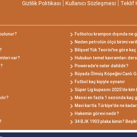
Gizlilik Politikası
Kullanıcı Sözleşmesi
Teklif 
 bulunur?
Futbolcu krampon dışında ne g
Neden petrolün ölçü birimi vari
?
Bilişsel Yük Teorisi'ne göre kaç 
mleri var?
Hukukun temel kavramları ders
r?
Powerade'e neler dahildir?
Rüyada Ölmüş Köpeğini Canlı 
Futbol kaç kişiyle oynanır
Süper Lig kupasını 2025'de kim
ılır?
Messi en fazla 1 sezonda kaç g
Mavi kartla Türkiye'de ne kadar 
Hakemin görevi nedir?
?
34 BJK 1903 plaka kimin? Beşikta