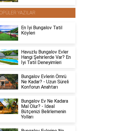
OPÜLER YAZILAR
En İyi Bungalov Tatil
Köyleri
Havuzlu Bungalov Evler
Hangi Şehirlerde Var? En
İyi Tatil Deneyimleri
Bungalov Evlerin Ömrü
Ne Kadar? - Uzun Süreli
Konforun Anahtarı
Bungalov Ev Ne Kadara
Mal Olur? - İdeal
Bütçenizi Belirlemenin
Yolları
Bungalov Evlerine Ne