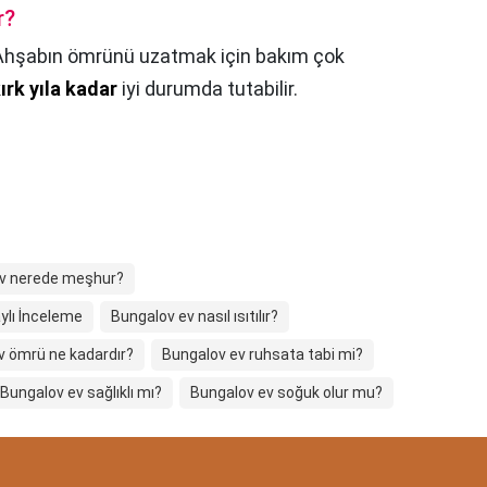
r?
Ahşabın ömrünü uzatmak için bakım çok
ırk yıla kadar
iyi durumda tutabilir.
ev nerede meşhur?
ylı İnceleme
Bungalov ev nasıl ısıtılır?
v ömrü ne kadardır?
Bungalov ev ruhsata tabi mi?
Bungalov ev sağlıklı mı?
Bungalov ev soğuk olur mu?