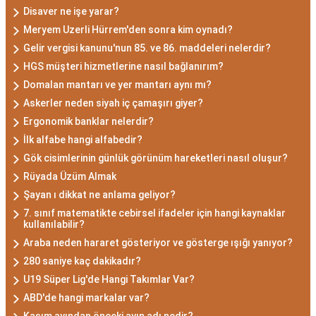
Disaver ne işe yarar?
Meryem Uzerli Hürrem'den sonra kim oynadı?
Gelir vergisi kanunu'nun 85. ve 86. maddeleri nelerdir?
HGS müşteri hizmetlerine nasıl bağlanırım?
Domalan mantarı ve yer mantarı aynı mı?
Askerler neden siyah iç çamaşırı giyer?
Ergonomik banklar nelerdir?
İlk alfabe hangi alfabedir?
Gök cisimlerinin günlük görünüm hareketleri nasıl oluşur?
Rüyada Üzüm Almak
Şayan ı dikkat ne anlama geliyor?
7. sınıf matematikte cebirsel ifadeler için hangi kaynaklar
kullanılabilir?
Araba neden hararet gösteriyor ve gösterge ışığı yanıyor?
280 saniye kaç dakikadır?
U19 Süper Lig'de Hangi Takımlar Var?
ABD'de hangi markalar var?
Kasım ayından önceki ayın adı nedir?