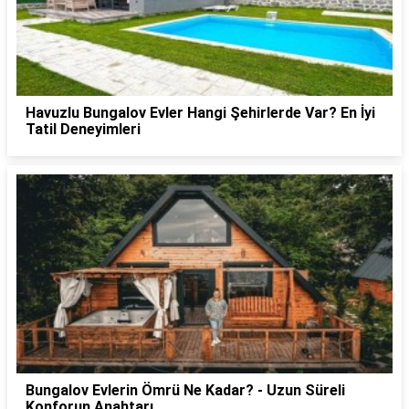
Havuzlu Bungalov Evler Hangi Şehirlerde Var? En İyi
Tatil Deneyimleri
Bungalov Evlerin Ömrü Ne Kadar? - Uzun Süreli
Konforun Anahtarı