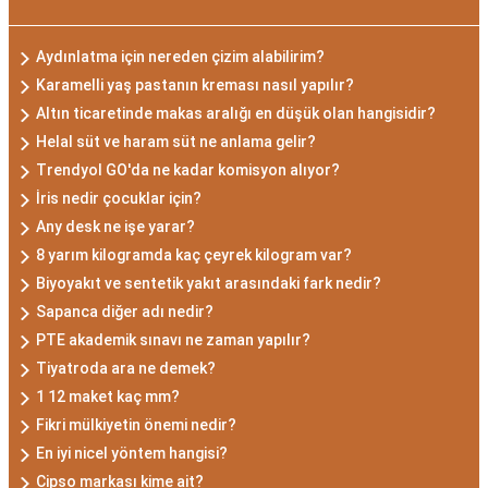
Aydınlatma için nereden çizim alabilirim?
Karamelli yaş pastanın kreması nasıl yapılır?
Altın ticaretinde makas aralığı en düşük olan hangisidir?
Helal süt ve haram süt ne anlama gelir?
Trendyol GO'da ne kadar komisyon alıyor?
İris nedir çocuklar için?
Any desk ne işe yarar?
8 yarım kilogramda kaç çeyrek kilogram var?
Biyoyakıt ve sentetik yakıt arasındaki fark nedir?
Sapanca diğer adı nedir?
PTE akademik sınavı ne zaman yapılır?
Tiyatroda ara ne demek?
1 12 maket kaç mm?
Fikri mülkiyetin önemi nedir?
En iyi nicel yöntem hangisi?
Cipso markası kime ait?