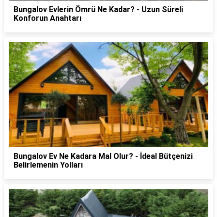
Bungalov Evlerin Ömrü Ne Kadar? - Uzun Süreli
Konforun Anahtarı
Bungalov Ev Ne Kadara Mal Olur? - İdeal Bütçenizi
Belirlemenin Yolları