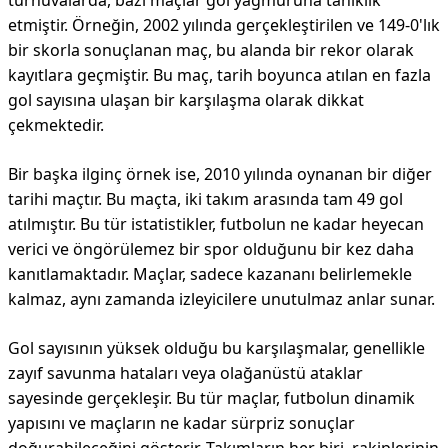
turnuvalarda, bazı maçlar gol yağmuruna tanıklık
etmiştir. Örneğin, 2002 yılında gerçekleştirilen ve 149-0'lık
bir skorla sonuçlanan maç, bu alanda bir rekor olarak
kayıtlara geçmiştir. Bu maç, tarih boyunca atılan en fazla
gol sayısına ulaşan bir karşılaşma olarak dikkat
çekmektedir.
Bir başka ilginç örnek ise, 2010 yılında oynanan bir diğer
tarihi maçtır. Bu maçta, iki takım arasında tam 49 gol
atılmıştır. Bu tür istatistikler, futbolun ne kadar heyecan
verici ve öngörülemez bir spor olduğunu bir kez daha
kanıtlamaktadır. Maçlar, sadece kazananı belirlemekle
kalmaz, aynı zamanda izleyicilere unutulmaz anlar sunar.
Gol sayısının yüksek olduğu bu karşılaşmalar, genellikle
zayıf savunma hataları veya olağanüstü ataklar
sayesinde gerçekleşir. Bu tür maçlar, futbolun dinamik
yapısını ve maçların ne kadar sürpriz sonuçlar