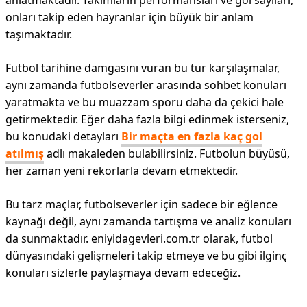
anlatmaktadır. Takımların performansları ve gol sayıları,
onları takip eden hayranlar için büyük bir anlam
taşımaktadır.
Futbol tarihine damgasını vuran bu tür karşılaşmalar,
aynı zamanda futbolseverler arasında sohbet konuları
yaratmakta ve bu muazzam sporu daha da çekici hale
getirmektedir. Eğer daha fazla bilgi edinmek isterseniz,
bu konudaki detayları
Bir maçta en fazla kaç gol
atılmış
adlı makaleden bulabilirsiniz. Futbolun büyüsü,
her zaman yeni rekorlarla devam etmektedir.
Bu tarz maçlar, futbolseverler için sadece bir eğlence
kaynağı değil, aynı zamanda tartışma ve analiz konuları
da sunmaktadır. eniyidagevleri.com.tr olarak, futbol
dünyasındaki gelişmeleri takip etmeye ve bu gibi ilginç
konuları sizlerle paylaşmaya devam edeceğiz.