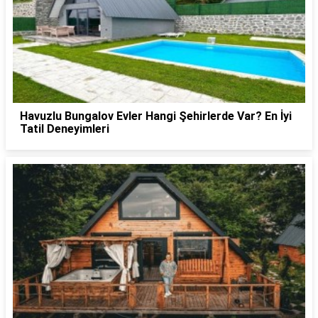
Havuzlu Bungalov Evler Hangi Şehirlerde Var? En İyi
Tatil Deneyimleri