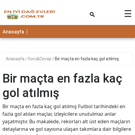
×
☰
Anasayfa
Anasayfa
Soru&Cevap
Bir maçta en fazla kaç gol atılmış
Bir maçta en fazla kaç
gol atılmış
Bir maçta en fazla kaç gol atılmış Futbol tarihindeki en
fazla gol atılan maçlar, izleyicilere unutulmaz anlar
yaşatmıştır. Bu makalede, rekorları alt üst eden maçların
detaylarına ve gol sayısına ulaşan takımlara dair bilgilere