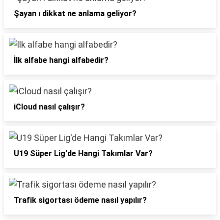
Şayan ı dikkat ne anlama geliyor?
İlk alfabe hangi alfabedir?
iCloud nasıl çalışır?
U19 Süper Lig'de Hangi Takımlar Var?
Trafik sigortası ödeme nasıl yapılır?