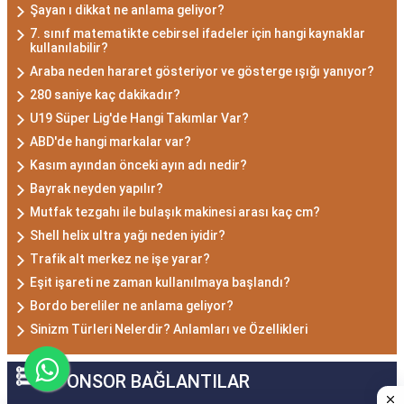
Şayan ı dikkat ne anlama geliyor?
7. sınıf matematikte cebirsel ifadeler için hangi kaynaklar
kullanılabilir?
Araba neden hararet gösteriyor ve gösterge ışığı yanıyor?
280 saniye kaç dakikadır?
U19 Süper Lig'de Hangi Takımlar Var?
ABD'de hangi markalar var?
Kasım ayından önceki ayın adı nedir?
Bayrak neyden yapılır?
Mutfak tezgahı ile bulaşık makinesi arası kaç cm?
Shell helix ultra yağı neden iyidir?
Trafik alt merkez ne işe yarar?
Eşit işareti ne zaman kullanılmaya başlandı?
Bordo bereliler ne anlama geliyor?
Sinizm Türleri Nelerdir? Anlamları ve Özellikleri
SPONSOR BAĞLANTILAR