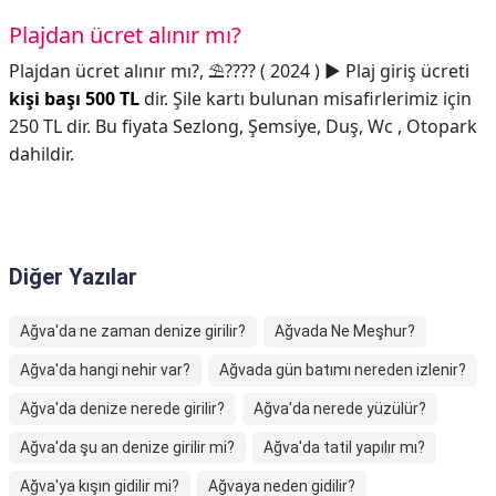
Plajdan ücret alınır mı?
Plajdan ücret alınır mı?,
⛱???? ( 2024 ) ▶️ Plaj giriş ücreti
kişi başı 500 TL
dir. Şile kartı bulunan misafirlerimiz için
250 TL dir. Bu fiyata Sezlong, Şemsiye, Duş, Wc , Otopark
dahildir.
Diğer Yazılar
Ağva'da ne zaman denize girilir?
Ağvada Ne Meşhur?
Ağva'da hangi nehir var?
Ağvada gün batımı nereden izlenir?
Ağva'da denize nerede girilir?
Ağva'da nerede yüzülür?
Ağva'da şu an denize girilir mi?
Ağva'da tatil yapılır mı?
Ağva'ya kışın gidilir mi?
Ağvaya neden gidilir?