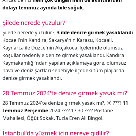
Ancak denizi
hem çok dalgalı hem de akıntılardan
dolayı temmuz ayında bile soğuk
.
Şilede nerede yüzülür?
Şilede nerede yüzülür?,
3 ilde denize girmek yasaklandı
Kocaeli'nin Kandıra; Sakarya'nın Karasu, Kocaali,
Kaynarca ile Düzce'nin Akçakoca ilçelerinde olumsuz
koşullar nedeniyle denize girmek yasaklandı. Kandıra
Kaymakamlığı'ndan yapılan açıklamaya göre, olumsuz
hava ve deniz şartları sebebiyle ilçedeki tüm plajlarda
denize girmek yasaklandı.
28 Temmuz 2024'te denize girmek yasak mı?
28 Temmuz 2024'te denize girmek yasak mı?,
☀️ ????️
11
Temmuz Perşembe
2024 ???? 17.30 ???? Postane
Mahallesi, Öğüt Sokak, Tuzla Eren Ali Bingöl.
İstanbul'da yüzmek için nereye gidilir?