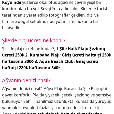
Köyü'nde
yüzlerce okaliptus ağacı ile çevrili yeşil bir
koridor olan bu yol, Sevgi Yolu adını aldı. Binlerce turist
tarafından ziyaret edilip fotoğraflar çekilen, dizi ve
filmlere doğal set olmuş bu yolun ismi hüzünlü bir
hikayedir.
Şile'de plaj ücreti ne kadar?
Şile'de plaj ücreti ne kadar?,
1.
Şile Halk Plajı: Şezlong
ücreti 250₺
2.
Kumbaba Plajı: Giriş ücreti haftaiçi 250₺
haftasonu 300₺
3. Aqua Beach Club: Giriş ücreti
haftaiçi 280₺ haftasonu 340₺
Ağvanın denizi nasıl?
Ağvanın denizi nasıl?,
Ağva Plajı: Burası da Şile Plajı gibi
gayet konforlu. Plajda yiyecek-içecek, şezlong ve şemsiye
bulunuyor. Sahili inanılmaz uzunlukta, kumsalda yürüyüş
yapmak isteyenleri fazlasıyla mutlu edecek nitelikte.