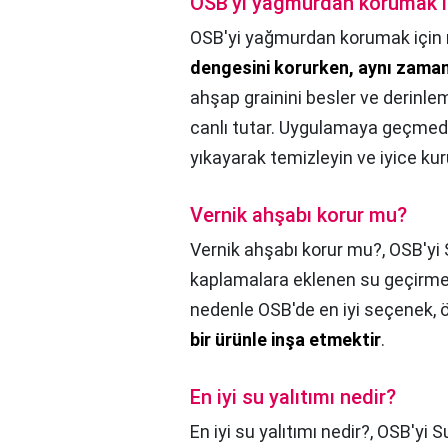
OSB'yi yağmurdan korumak i
OSB'yi yağmurdan korumak için 
dengesini korurken, aynı zaman
ahşap grainini besler ve derinle
canlı tutar. Uygulamaya geçmed
yıkayarak temizleyin ve iyice kur
Vernik ahşabı korur mu?
Vernik ahşabı korur mu?,
OSB'yi 
kaplamalara eklenen su geçirmez
nedenle OSB'de en iyi seçenek,
bir ürünle inşa etmektir
.
En iyi su yalıtımı nedir?
En iyi su yalıtımı nedir?,
OSB'yi S