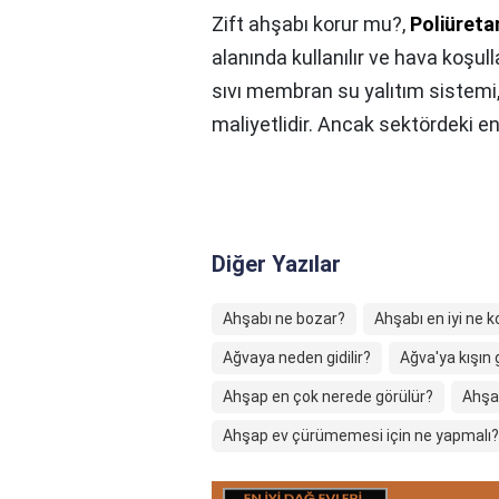
Zift ahşabı korur mu?,
Poliüreta
alanında kullanılır ve hava koşull
sıvı membran su yalıtım sistemi,
maliyetlidir. Ancak sektördeki en
Diğer Yazılar
Ahşabı ne bozar?
Ahşabı en iyi ne k
Ağvaya neden gidilir?
Ağva'ya kışın g
Ahşap en çok nerede görülür?
Ahşa
Ahşap ev çürümemesi için ne yapmalı?