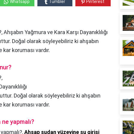
Whatsapp
Tumbler
Pinterest
 Ahşabın Yağmura ve Kara Karşı Dayanıklılığı
tur. Doğal olarak söyleyebiliriz ki ahşabın
e kar koruması vardır.
nur?
,
ayanıklılığı
tur. Doğal olarak söyleyebiliriz ki ahşabın
e kar koruması vardır.
 ne yapmalı?
 yapmalı?,
Ahşap sudan yüzeyine su girişi