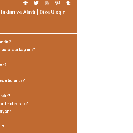
Hakları ve Alıntı
Bize Ulaşın
nedir?
nesi arası kaç cm?
yor?
rede bulunur?
pılır?
öntemleri var?
nıyor?
ı?