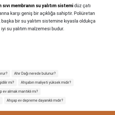
n sıvı membranın su yalıtım sistemi
düz çatı
arına karşı geniş bir açıklığa sahiptir. Poliüretan
 başka bir su yalıtım sistemine kıyasla oldukça
 iyi su yalıtım malzemesi budur.
orur?
Ahır Dağı nerede bulunur?
idilir mi?
Ahşabın maliyeti yüksek midir?
p ev almak mantıklı mı?
Ahşap ev depreme dayanıklı mıdır?