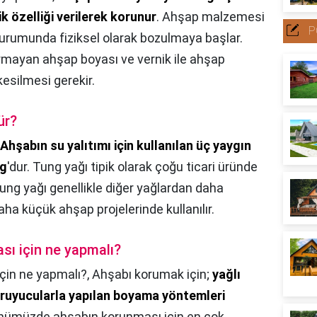
ik özelliği verilerek korunur
. Ahşap malzemesi
P
durumunda fiziksel olarak bozulmaya başlar.
rmayan ahşap boyası ve vernik ile ahşap
kesilmesi gerekir.
ür?
Ahşabın su yalıtımı için kullanılan üç yaygın
ng
'dur. Tung yağı tipik olarak çoğu ticari üründe
tung yağı genellikle diğer yağlardan daha
aha küçük ahşap projelerinde kullanılır.
sı için ne yapmalı?
çin ne yapmalı?,
Ahşabı korumak için;
yağlı
koruyucularla yapılan boyama yöntemleri
ünümüzde ahşabın korunması için en çok