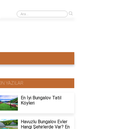
›
Ahşap ev mi pahalı beton ev mi?
ON YAZILAR
En İyi Bungalov Tatil
Köyleri
Havuzlu Bungalov Evler
Hangi Şehirlerde Var? En