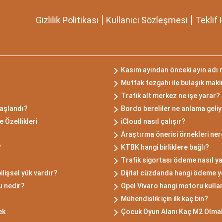
Gizlilik Politikası
Kullanıcı Sözleşmesi
Teklif 
Kasım ayından önceki ayın adı 
Mutfak tezgahı ile bulaşık maki
Trafik alt merkez ne işe yarar?
başlandı?
Bordo bereliler ne anlama geli
 Özellikleri
iCloud nasıl çalışır?
Araştırma önerisi örnekleri ne
?
KTBK hangi birliklere bağlı?
Trafik sigortası ödeme nasıl ya
ilişsel yük vardır?
Dijital cüzdanda hangi ödeme y
u nedir?
Opel Vivaro hangi motoru kulla
Mühendislik için ilk kaç bin?
ek
Çocuk Oyun Alanı Kaç M2 Olmal