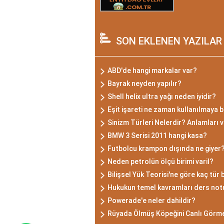
SON EKLENEN YAZILAR
ABD'de hangi markalar var?
Bayrak neyden yapılır?
Shell helix ultra yağı neden iyidir?
Eşit işareti ne zaman kullanılmaya 
Sinizm Türleri Nelerdir? Anlamları ve
BMW 3 Serisi 2011 hangi kasa?
Futbolcu krampon dışında ne giyer
Neden petrolün ölçü birimi varil?
Bilişsel Yük Teorisi'ne göre kaç tür b
Hukukun temel kavramları ders not
Powerade'e neler dahildir?
Rüyada Ölmüş Köpeğini Canlı Görm