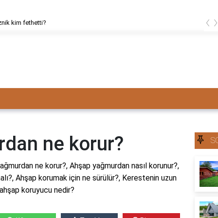
‹
znik kim fethetti?
dan ne korur?
S
ağmurdan ne korur?, Ahşap yağmurdan nasıl korunur?,
lı?, Ahşap korumak için ne sürülür?, Kerestenin uzun
i ahşap koruyucu nedir?