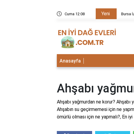
Yeni
kezi neden kapalı?
Cuma 12:08
Bursa İ
Anasayfa
Ahşabı yağmur
Ahşabı yağmurdan ne korur? Ahşabı y
Ahşabın su geçirmemesi için ne yapma
ömürlü olması için ne yapmalı?, En iy