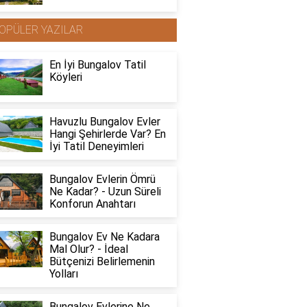
OPÜLER YAZILAR
En İyi Bungalov Tatil
Köyleri
Havuzlu Bungalov Evler
Hangi Şehirlerde Var? En
İyi Tatil Deneyimleri
Bungalov Evlerin Ömrü
Ne Kadar? - Uzun Süreli
Konforun Anahtarı
Bungalov Ev Ne Kadara
Mal Olur? - İdeal
Bütçenizi Belirlemenin
Yolları
Bungalov Evlerine Ne