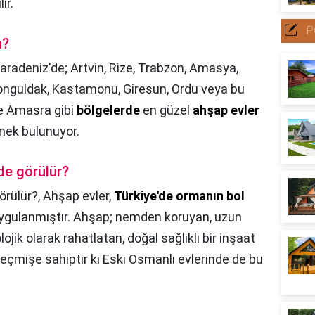
ir.
P
n?
aradeniz'de; Artvin, Rize, Trabzon, Amasya,
Zonguldak, Kastamonu, Giresun, Ordu veya bu
 ve Amasra gibi
bölgelerde
en güzel
ahşap evler
örnek bulunuyor.
nde görülür?
örülür?,
Ahşap evler,
Türkiye'de ormanın bol
ygulanmıştır. Ahşap; nemden koruyan, uzun
jik olarak rahatlatan, doğal sağlıklı bir inşaat
eçmişe sahiptir ki Eski Osmanlı evlerinde de bu