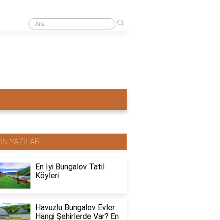
›
Ahşap ev mi pahalı beton ev mi?
ON YAZILAR
En İyi Bungalov Tatil
Köyleri
Havuzlu Bungalov Evler
Hangi Şehirlerde Var? En