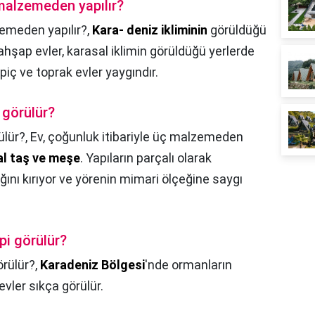
malzemeden yapılır?
emeden yapılır?,
Kara- deniz ikliminin
görüldüğü
şap evler, karasal iklimin görüldüğü yerlerde
iç ve toprak evler yaygındır.
 görülür?
ülür?,
Ev, çoğunluk itibariyle üç malzemeden
al taş ve meşe
. Yapıların parçalı olarak
ğını kırıyor ve yörenin mimari ölçeğine saygı
pi görülür?
örülür?,
Karadeniz Bölgesi
'nde ormanların
vler sıkça görülür.