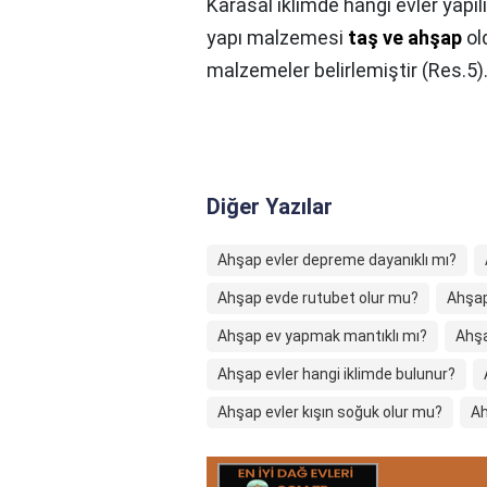
Karasal iklimde hangi evler yapılı
yapı malzemesi
taş ve ahşap
ol
malzemeler belirlemiştir (Res.5)
Diğer Yazılar
Ahşap evler depreme dayanıklı mı?
Ahşap evde rutubet olur mu?
Ahşap
Ahşap ev yapmak mantıklı mı?
Ahşa
Ahşap evler hangi iklimde bulunur?
Ahşap evler kışın soğuk olur mu?
Ah