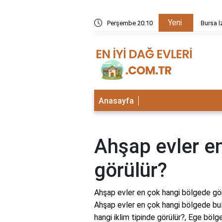
Yeni
kezi neden kapalı?
Perşembe 20:10
Bursa İ
Anasayfa
Ahşap evler e
görülür?
Ahşap evler en çok hangi bölgede gör
Ahşap evler en çok hangi bölgede bul
hangi iklim tipinde görülür?, Ege böl