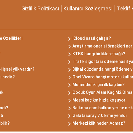
Gizlilik Politikası
Kullanıcı Sözleşmesi
Teklif 
 Özellikleri
iCloud nasıl çalışır?
Araştırma önerisi örnekleri ne
?
KTBK hangi birliklere bağlı?
Trafik sigortası ödeme nasıl ya
ilişsel yük vardır?
Dijital cüzdanda hangi ödeme y
u nedir?
Opel Vivaro hangi motoru kulla
Mühendislik için ilk kaç bin?
ek
Çocuk Oyun Alanı Kaç M2 Olmal
Messi kaç km hızla koşuyor
andı?
Balkona cam balkon yerine ne ku
tı
Galatasaray 7.0 kime yenildi
bilir?
Merkezi kilit neden Acmaz?