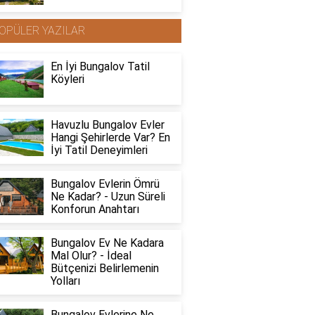
OPÜLER YAZILAR
En İyi Bungalov Tatil
Köyleri
Havuzlu Bungalov Evler
Hangi Şehirlerde Var? En
İyi Tatil Deneyimleri
Bungalov Evlerin Ömrü
Ne Kadar? - Uzun Süreli
Konforun Anahtarı
Bungalov Ev Ne Kadara
Mal Olur? - İdeal
Bütçenizi Belirlemenin
Yolları
Bungalov Evlerine Ne