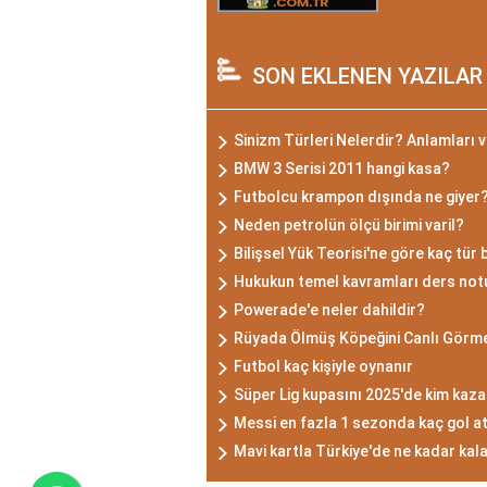
SON EKLENEN YAZILAR
Sinizm Türleri Nelerdir? Anlamları ve
BMW 3 Serisi 2011 hangi kasa?
Futbolcu krampon dışında ne giyer
Neden petrolün ölçü birimi varil?
Bilişsel Yük Teorisi'ne göre kaç tür b
Hukukun temel kavramları ders not
Powerade'e neler dahildir?
Rüyada Ölmüş Köpeğini Canlı Görm
Futbol kaç kişiyle oynanır
Süper Lig kupasını 2025'de kim kaz
Messi en fazla 1 sezonda kaç gol at
Mavi kartla Türkiye'de ne kadar kala