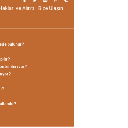
Hakları ve Alıntı
Bize Ulaşın
rede bulunur?
pılır?
öntemleri var?
nıyor?
ı?
llanılır?