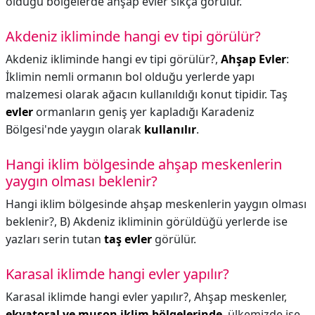
olduğu bölgelerde ahşap evler sıkça görülür.
Akdeniz ikliminde hangi ev tipi görülür?
Akdeniz ikliminde hangi ev tipi görülür?,
Ahşap Evler
:
İklimin nemli ormanın bol olduğu yerlerde yapı
malzemesi olarak ağacın kullanıldığı konut tipidir. Taş
evler
ormanların geniş yer kapladığı Karadeniz
Bölgesi'nde yaygın olarak
kullanılır
.
Hangi iklim bölgesinde ahşap meskenlerin
yaygın olması beklenir?
Hangi iklim bölgesinde ahşap meskenlerin yaygın olması
beklenir?,
B) Akdeniz ikliminin görüldüğü yerlerde ise
yazları serin tutan
taş evler
görülür.
Karasal iklimde hangi evler yapılır?
Karasal iklimde hangi evler yapılır?,
Ahşap meskenler,
ekvatoral ve muson iklim bölgelerinde
, ülkemizde ise