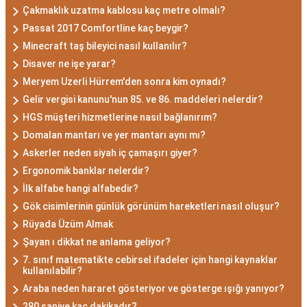
Çakmaklık uzatma kablosu kaç metre olmalı?
Passat 2017 Comfortline kaç beygir?
Minecraft taş bileyici nasıl kullanılır?
Disaver ne işe yarar?
Meryem Uzerli Hürrem'den sonra kim oynadı?
Gelir vergisi kanunu'nun 85. ve 86. maddeleri nelerdir?
HGS müşteri hizmetlerine nasıl bağlanırım?
Domalan mantarı ve yer mantarı aynı mı?
Askerler neden siyah iç çamaşırı giyer?
Ergonomik banklar nelerdir?
İlk alfabe hangi alfabedir?
Gök cisimlerinin günlük görünüm hareketleri nasıl oluşur?
Rüyada Üzüm Almak
Şayan ı dikkat ne anlama geliyor?
7. sınıf matematikte cebirsel ifadeler için hangi kaynaklar
kullanılabilir?
Araba neden hararet gösteriyor ve gösterge ışığı yanıyor?
280 saniye kaç dakikadır?