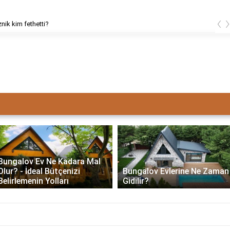
‹
znik kim fethetti?
Bungalov Ev Ne Kadara Mal
Olur? - İdeal Bütçenizi
Bungalov Evlerine Ne Zaman
Belirlemenin Yolları
Gidilir?