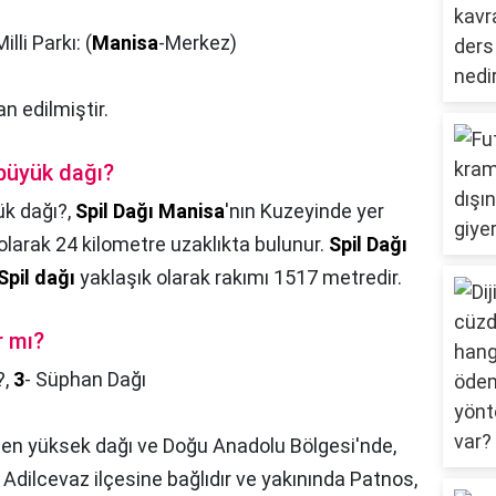
illi Parkı: (
Manisa
-Merkez)
an edilmiştir.
 büyük dağı?
ük dağı?,
Spil Dağı Manisa
'nın Kuzeyinde yer
larak 24 kilometre uzaklıkta bulunur.
Spil Dağı
Spil dağı
yaklaşık olarak rakımı 1517 metredir.
r mı?
?,
3
- Süphan Dağı
 en yüksek dağı ve Doğu Anadolu Bölgesi'nde,
Adilcevaz ilçesine bağlıdır ve yakınında Patnos,