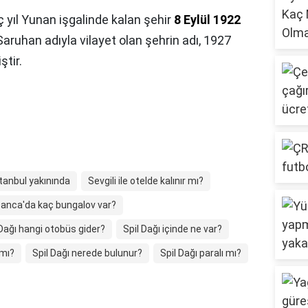
ç yıl Yunan işgalinde kalan şehir
8 Eylül 1922
 Saruhan adıyla vilayet olan şehrin adı, 1927
ştir.
tanbul yakınında
Sevgili ile otelde kalınır mı?
anca'da kaç bungalov var?
 Dağı hangi otobüs gider?
Spil Dağı içinde ne var?
 mı?
Spil Dağı nerede bulunur?
Spil Dağı paralı mı?