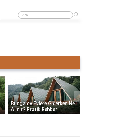
›
Ahşap ev mi pahalı beton ev mi?
›
Bungalov Evlere Giderken Ne
Bungalov Ev İmar İzni:
Alınır? Pratik Rehber
ve Gerekli Bilgiler