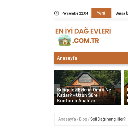
Yeni
kezi neden kapalı?
Perşembe 22:04
Bursa İ
Anasayfa
‹
lu Bungalov Evler
Bungalov Evlerin Ömrü Ne
Şehirlerde Var? En İyi
Kadar? - Uzun Süreli
Deneyimleri
Konforun Anahtarı
Anasayfa
Blog
Spil Dağı hangi iller?