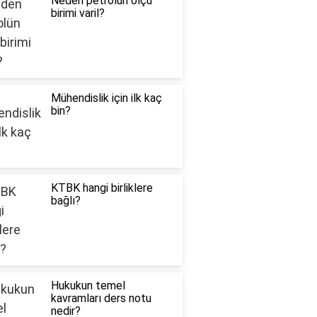
Neden petrolün ölçü
birimi varil?
Mühendislik için ilk kaç
bin?
KTBK hangi birliklere
bağlı?
Hukukun temel
kavramları ders notu
nedir?