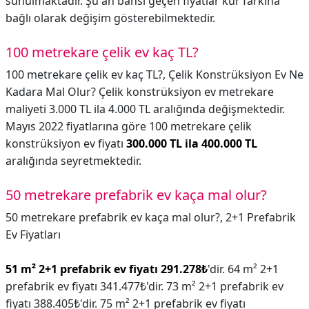
sunulmaktadır. Şu an bahsi geçen fiyatlar kur farkına
bağlı olarak değişim gösterebilmektedir.
100 metrekare çelik ev kaç TL?
100 metrekare çelik ev kaç TL?,
Çelik Konstrüksiyon Ev Ne
Kadara Mal Olur? Çelik konstrüksiyon ev metrekare
maliyeti 3.000 TL ila 4.000 TL aralığında değişmektedir.
Mayıs 2022 fiyatlarına göre 100 metrekare çelik
konstrüksiyon ev fiyatı
300.000 TL ila 400.000 TL
aralığında seyretmektedir.
50 metrekare prefabrik ev kaça mal olur?
50 metrekare prefabrik ev kaça mal olur?,
2+1 Prefabrik
Ev Fiyatları
51 m² 2+1 prefabrik ev fiyatı 291.278₺
'dir. 64 m² 2+1
prefabrik ev fiyatı 341.477₺'dir. 73 m² 2+1 prefabrik ev
fiyatı 388.405₺'dir. 75 m² 2+1 prefabrik ev fiyatı