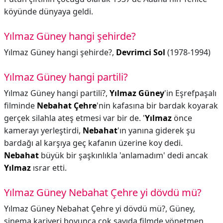
köyünde dünyaya geldi.
Yılmaz Güney hangi şehirde?
Yılmaz Güney hangi şehirde?,
Devrimci Sol
(1978-1994)
Yılmaz Güney hangi partili?
Yılmaz Güney hangi partili?,
Yılmaz Güney
'in Eşrefpaşalı
filminde
Nebahat Çehre
'nin kafasına bir bardak koyarak
gerçek silahla ateş etmesi var bir de. '
Yılmaz
önce
kamerayı yerleştirdi,
Nebahat
'ın yanına giderek şu
bardağı al karşıya geç kafanın üzerine koy dedi.
Nebahat
büyük bir şaşkınlıkla 'anlamadım' dedi ancak
Yılmaz
ısrar etti.
Yılmaz Güney Nebahat Çehre yi dövdü mü?
Yılmaz Güney Nebahat Çehre yi dövdü mü?,
Güney,
sinema kariyeri boyunca çok sayıda filmde yönetmen,