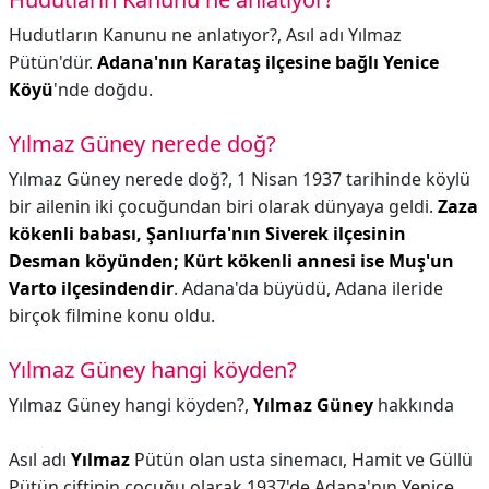
Hudutların Kanunu ne anlatıyor?,
Asıl adı Yılmaz
Pütün'dür.
Adana'nın Karataş ilçesine bağlı Yenice
Köyü
'nde doğdu.
Yılmaz Güney nerede doğ?
Yılmaz Güney nerede doğ?,
1 Nisan 1937 tarihinde köylü
bir ailenin iki çocuğundan biri olarak dünyaya geldi.
Zaza
kökenli babası, Şanlıurfa'nın Siverek ilçesinin
Desman köyünden; Kürt kökenli annesi ise Muş'un
Varto ilçesindendir
. Adana'da büyüdü, Adana ileride
birçok filmine konu oldu.
Yılmaz Güney hangi köyden?
Yılmaz Güney hangi köyden?,
Yılmaz Güney
hakkında
Asıl adı
Yılmaz
Pütün olan usta sinemacı, Hamit ve Güllü
Pütün çiftinin çocuğu olarak 1937'de Adana'nın Yenice