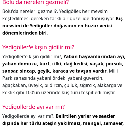
Bolu'da nereleri gezmeli?
Bolu'da nereleri gezmeli?,
Yedigöller, her mevsim
keşfedilmesi gereken farklı bir güzelliğe dönüşüyor.
Kış
mevsimi de Yedigöller doğasının en huzur verici
dönemlerinden biri
.
Yedigöller'e kışın gidilir mi?
Yedigöller'e kışın gidilir mi?,
Yaban hayvanlarından ayı,
yaban domuzu, kurt, tilki, dağ kedisi, vaşak, porsuk,
sansar, sincap, geyik, karaca ve tavşan vardır
. Milli
Park sahasında yabani ördek, yabani güvercin,
ağaçkakan, üveyik, bıldırcın, çulluk, sığırcık, alakarga ve
keklik gibi 100'ün üzerinde kuş türü tespit edilmiştir.
Yedigöllerde ayı var mı?
Yedigöllerde ayı var mı?,
Belirtilen yerler ve saatler
dışında her türlü ateşin yakılması, mangal, semaver,