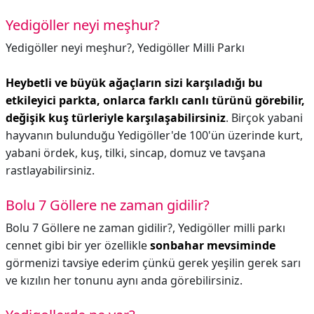
Yedigöller neyi meşhur?
Yedigöller neyi meşhur?,
Yedigöller Milli Parkı
Heybetli ve büyük ağaçların sizi karşıladığı bu
etkileyici parkta, onlarca farklı canlı türünü görebilir,
değişik kuş türleriyle karşılaşabilirsiniz
. Birçok yabani
hayvanın bulunduğu Yedigöller'de 100'ün üzerinde kurt,
yabani ördek, kuş, tilki, sincap, domuz ve tavşana
rastlayabilirsiniz.
Bolu 7 Göllere ne zaman gidilir?
Bolu 7 Göllere ne zaman gidilir?,
Yedigöller milli parkı
cennet gibi bir yer özellikle
sonbahar mevsiminde
görmenizi tavsiye ederim çünkü gerek yeşilin gerek sarı
ve kızılın her tonunu aynı anda görebilirsiniz.