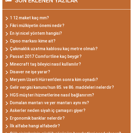
SON EKLENEN YAZILAR
1 12 maket kaç mm?
Fikri mülkiyetin önemi nedir?
En iyi nicel yöntem hangisi?
Cipso markası kime ait?
Çakmaklık uzatma kablosu kaç metre olmalı?
Passat 2017 Comfortline kaç beygir?
Minecraft taş bileyici nasıl kullanılır?
Disaver ne işe yarar?
Meryem Uzerli Hürrem'den sonra kim oynadı?
Gelir vergisi kanunu'nun 85. ve 86. maddeleri nelerdir?
HGS müşteri hizmetlerine nasıl bağlanırım?
Domalan mantarı ve yer mantarı aynı mı?
Askerler neden siyah iç çamaşırı giyer?
Ergonomik banklar nelerdir?
İlk alfabe hangi alfabedir?