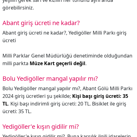
yeşilin gerek sarı ve kızılın her tonunu aynı anda
görebilirsiniz.
Abant giriş ücreti ne kadar?
Abant giriş ücreti ne kadar?,
Yedigöller Milli Parkı giriş
ücreti
Milli Parklar Genel Müdürlüğü denetiminde olduğundan
milli parkta
Müze Kart geçerli değil
.
Bolu Yedigöller mangal yapılır mı?
Bolu Yedigöller mangal yapılır mı?,
Abant Gölü Milli Parkı
2024 giriş ücretleri şu şekilde;
Kişi başı giriş ücreti: 35
TL
. Kişi başı indirimli giriş ücreti: 20 TL. Bisiklet ile giriş
ücreti: 35 TL.
Yedigöller'e kışın gidilir mi?
Yedigöller'e kışın gidilir mi?,
Buna karşılık ilgili idarelerin