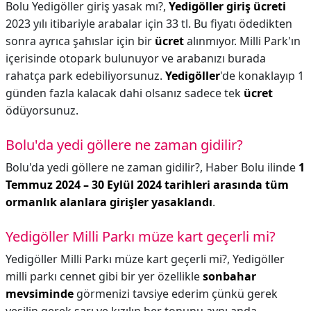
Bolu Yedigöller giriş yasak mı?,
Yedigöller giriş ücreti
2023 yılı itibariyle arabalar için 33 tl. Bu fiyatı ödedikten
sonra ayrıca şahıslar için bir
ücret
alınmıyor. Milli Park'ın
içerisinde otopark bulunuyor ve arabanızı burada
rahatça park edebiliyorsunuz.
Yedigöller
'de konaklayıp 1
günden fazla kalacak dahi olsanız sadece tek
ücret
ödüyorsunuz.
Bolu'da yedi göllere ne zaman gidilir?
Bolu'da yedi göllere ne zaman gidilir?,
Haber Bolu ilinde
1
Temmuz 2024 – 30 Eylül 2024 tarihleri arasında tüm
ormanlık alanlara girişler yasaklandı
.
Yedigöller Milli Parkı müze kart geçerli mi?
Yedigöller Milli Parkı müze kart geçerli mi?,
Yedigöller
milli parkı cennet gibi bir yer özellikle
sonbahar
mevsiminde
görmenizi tavsiye ederim çünkü gerek