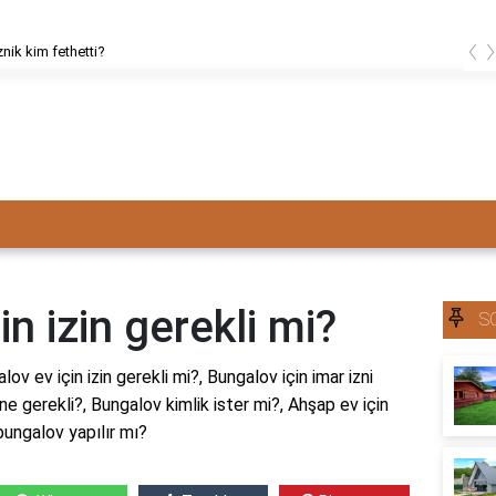
‹
znik kim fethetti?
n izin gerekli mi?
S
lov ev için izin gerekli mi?, Bungalov için imar izni
e gerekli?, Bungalov kimlik ister mi?, Ahşap ev için
bungalov yapılır mı?