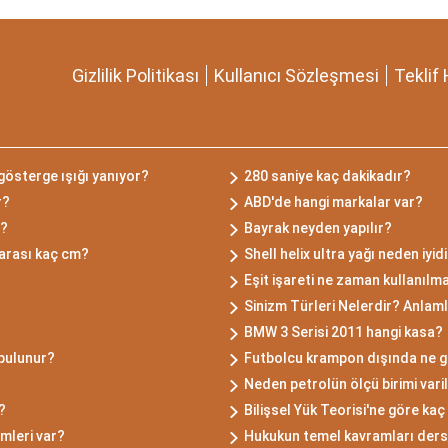
Gizlilik Politikası
Kullanıcı Sözleşmesi
Teklif 
gösterge ışığı yanıyor?
280 saniye kaç dakikadır?
r?
ABD'de hangi markalar var?
r?
Bayrak neyden yapılır?
 arası kaç cm?
Shell helix ultra yağı neden iyid
Eşit işareti ne zaman kullanılm
Sinizm Türleri Nelerdir? Anlamla
BMW 3 Serisi 2011 hangi kasa?
 bulunur?
Futbolcu krampon dışında ne g
Neden petrolün ölçü birimi vari
?
Bilişsel Yük Teorisi'ne göre kaç 
mleri var?
Hukukun temel kavramları ders