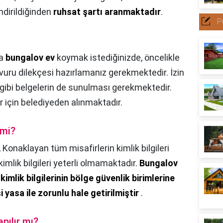
dirildiğinden
ruhsat şartı aranmaktadır
.
P
ya
bungalov ev
koymak istediğinizde, öncelikle
şvuru dilekçesi hazırlamanız gerekmektedir. İzin
gibi belgelerin de sunulması gerekmektedir.
r için belediyeden alınmaktadır.
 mi?
,
Konaklayan tüm misafirlerin kimlik bilgileri
imlik bilgileri yeterli olmamaktadır.
Bungalov
imlik bilgilerinin bölge güvenlik birimlerine
 yasa ile zorunlu hale getirilmiştir
.
pılır mı?