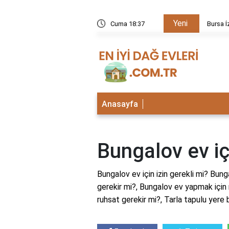
Yeni
kezi neden kapalı?
Cuma 18:37
Bursa İ
Anasayfa
Bungalov ev içi
Bungalov ev için izin gerekli mi? Bunga
gerekir mi?, Bungalov ev yapmak için n
ruhsat gerekir mi?, Tarla tapulu yere 