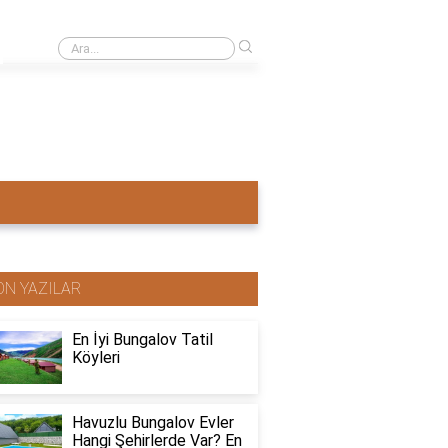
›
Ahşap ev mi pahalı beton ev mi?
ON YAZILAR
En İyi Bungalov Tatil
Köyleri
Havuzlu Bungalov Evler
Hangi Şehirlerde Var? En