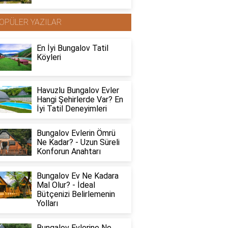
OPÜLER YAZILAR
En İyi Bungalov Tatil
Köyleri
Havuzlu Bungalov Evler
Hangi Şehirlerde Var? En
İyi Tatil Deneyimleri
Bungalov Evlerin Ömrü
Ne Kadar? - Uzun Süreli
Konforun Anahtarı
Bungalov Ev Ne Kadara
Mal Olur? - İdeal
Bütçenizi Belirlemenin
Yolları
Bungalov Evlerine Ne