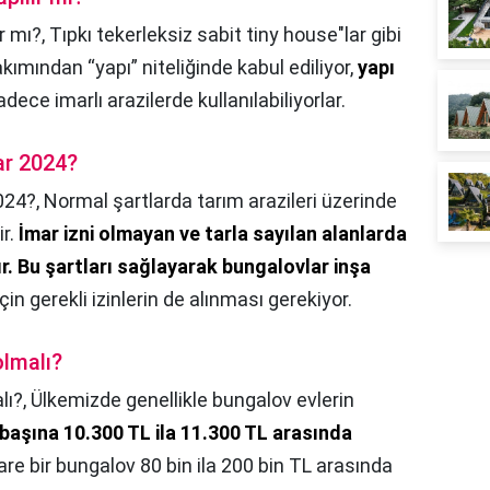
r mı?,
Tıpkı tekerleksiz sabit tiny house"lar gibi
ımından “yapı” niteliğinde kabul ediliyor,
yapı
dece imarlı arazilerde kullanılabiliyorlar.
ar 2024?
024?,
Normal şartlarda tarım arazileri üzerinde
ir.
İmar izni olmayan ve tarla sayılan alanlarda
r.
Bu şartları sağlayarak bungalovlar inşa
in gerekli izinlerin de alınması gerekiyor.
lmalı?
lı?,
Ülkemizde genellikle bungalov evlerin
başına 10.300 TL ila 11.300 TL arasında
re bir bungalov 80 bin ila 200 bin TL arasında