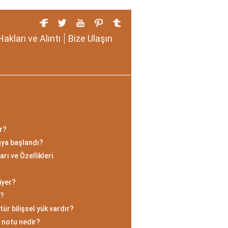
Hakları ve Alıntı
Bize Ulaşın
ir?
aya başlandı?
rı ve Özellikleri
iyer?
l?
tür bilişsel yük vardır?
 notu nedir?