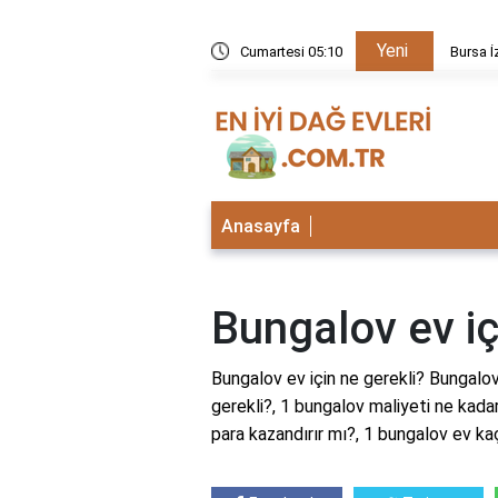
Yeni
kezi neden kapalı?
Cumartesi 05:10
Bursa İ
Anasayfa
Bungalov ev iç
Bungalov ev için ne gerekli? Bungalov
gerekli?, 1 bungalov maliyeti ne kada
para kazandırır mı?, 1 bungalov ev k