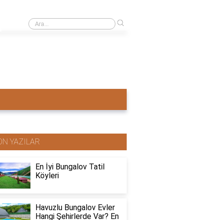
›
Ahşap ev mi pahalı beton ev mi?
ON YAZILAR
En İyi Bungalov Tatil
Köyleri
Havuzlu Bungalov Evler
Hangi Şehirlerde Var? En