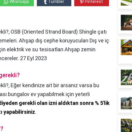
Whatsapp
Tumbler
Pinterest
li?, OSB (Oriented Strand Board) Shingle çatı
emeleri. Ahşap dış cephe koruyucuları Dış ve iç
çin elektrik ve su tesisatları Ahşap zemin
cereler. 27 Eyl 2023
gerekli?
kli?,
Eğer kendinize ait bir arsanız varsa bu
sı bungalov ev yapabilmek için yeterli
diyeden gerekli olan izni aldıktan sonra % 5'lik
 yapabilirsiniz
.
r?