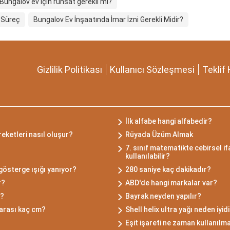
Bungalov ev için ruhsat gerekli mi?
e Süreç
Bungalov Ev İnşaatında İmar İzni Gerekli Midir?
Gizlilik Politikası
Kullanıcı Sözleşmesi
Teklif 
İlk alfabe hangi alfabedir?
eketleri nasıl oluşur?
Rüyada Üzüm Almak
7. sınıf matematikte cebirsel if
kullanılabilir?
gösterge ışığı yanıyor?
280 saniye kaç dakikadır?
r?
ABD'de hangi markalar var?
r?
Bayrak neyden yapılır?
 arası kaç cm?
Shell helix ultra yağı neden iyid
Eşit işareti ne zaman kullanılm