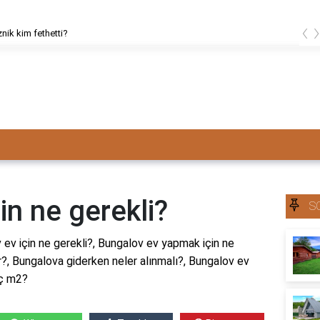
‹
znik kim fethetti?
in ne gerekli?
S
 ev için ne gerekli?, Bungalov ev yapmak için ne
r?, Bungalova giderken neler alınmalı?, Bungalov ev
aç m2?