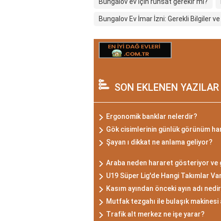
Bungalov ev için ruhsat gerekir mi?
Bungalov Ev İmar İzni: Gerekli Bilgiler v
SON EKLENEN YAZILAR
Ergonomik banklar nelerdir?
Gök cisimlerinin günlük görünüm har
Şayan ı dikkat ne anlama geliyor?
Araba neden hararet gösteriyor ve 
U19 Süper Lig'de Hangi Takımlar Va
Kasım ayından önceki ayın adı nedi
Mutfak tezgahı ile bulaşık makinesi
Trafik alt merkez ne işe yarar?