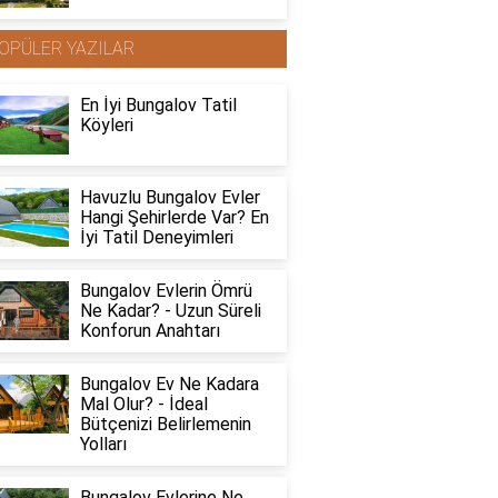
OPÜLER YAZILAR
En İyi Bungalov Tatil
Köyleri
Havuzlu Bungalov Evler
Hangi Şehirlerde Var? En
İyi Tatil Deneyimleri
Bungalov Evlerin Ömrü
Ne Kadar? - Uzun Süreli
Konforun Anahtarı
Bungalov Ev Ne Kadara
Mal Olur? - İdeal
Bütçenizi Belirlemenin
Yolları
Bungalov Evlerine Ne