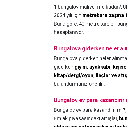
1 bungalov maliyeti ne kadar?,
Ü
2024 yılı için
metrekare başına 1
Buna göre, 40 metrekare bir bung
hesaplanıyor.
Bungalova giderken neler al
Bungalova giderken neler alınma
giderken
giyim, ayakkabı, kişise
kitap/dergi/oyun, ilaçlar ve atı
bulundurmanız önerilir.
Bungalov ev para kazandırır
Bungalov ev para kazandırır mı?
Emlak piyasasındaki artışlar,
bun
elde etme potansiyelini artırabil