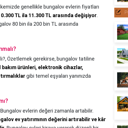
lkemizde genellikle bungalov evlerin fiyatları
P
0.300 TL ila 11.300 TL arasında değişiyor
.
alov 80 bin ila 200 bin TL arasında
ınmalı?
lı?,
Özetlemek gerekirse, bungalov tatiline
l bakım ürünleri, elektronik cihazlar,
ştırmalıklar
gibi temel eşyaları yanınızda
 mı?
,
Bungalov evlerin değeri zamanla artabilir.
galov ev yatırımının değerini artırabilir ve kâr
ir
. Bungalov evleri kiraya vererek düzenli bir