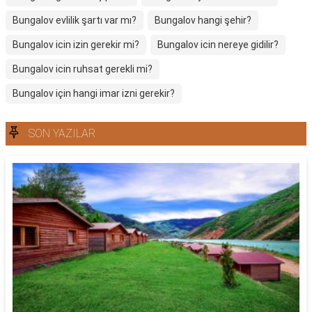
Bungalov evlilik şartı var mı?
Bungalov hangi şehir?
Bungalov icin izin gerekir mi?
Bungalov icin nereye gidilir?
Bungalov icin ruhsat gerekli mi?
Bungalov için hangi imar izni gerekir?
SON YAZILAR