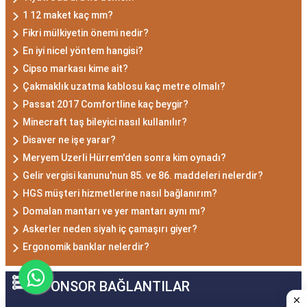
1 12 maket kaç mm?
Fikri mülkiyetin önemi nedir?
En iyi nicel yöntem hangisi?
Cipso markası kime ait?
Çakmaklık uzatma kablosu kaç metre olmalı?
Passat 2017 Comfortline kaç beygir?
Minecraft taş bileyici nasıl kullanılır?
Disaver ne işe yarar?
Meryem Uzerli Hürrem'den sonra kim oynadı?
Gelir vergisi kanunu'nun 85. ve 86. maddeleri nelerdir?
HGS müşteri hizmetlerine nasıl bağlanırım?
Domalan mantarı ve yer mantarı aynı mı?
Askerler neden siyah iç çamaşırı giyer?
Ergonomik banklar nelerdir?
SPONSOR BAĞLANTILAR