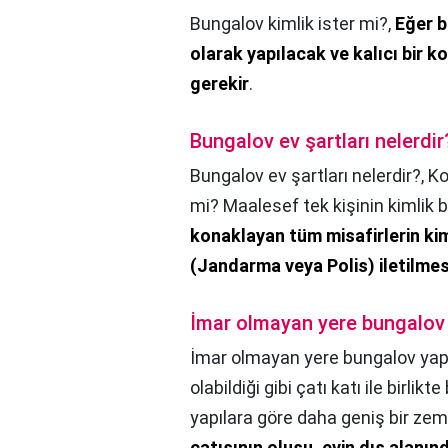
Bungalov kimlik ister mi?,
Eğer b
olarak yapılacak ve kalıcı bir k
gerekir
.
Bungalov ev şartları nelerdir
Bungalov ev şartları nelerdir?,
Ko
mi? Maalesef tek kişinin kimlik b
konaklayan tüm misafirlerin kiml
(Jandarma veya Polis) iletilmesi
İmar olmayan yere bungalov 
İmar olmayan yere bungalov yapı
olabildiği gibi çatı katı ile birlikt
yapılara göre daha geniş bir zemi
çatısının oluşu, evin dış alanı