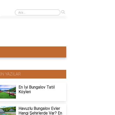
›
Ahşap ev mi pahalı beton ev mi?
ON YAZILAR
En İyi Bungalov Tatil
Köyleri
Havuzlu Bungalov Evler
Hangi Şehirlerde Var? En