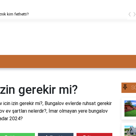
‹
znik kim fethetti?
zin gerekir mi?
S
v icin izin gerekir mi?, Bungalov evlerde ruhsat gerekir
lov ev şartları nelerdir?, İmar olmayan yere bungalov
kadar 2024?