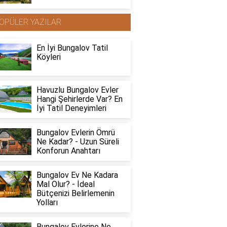
OPÜLER YAZILAR
En İyi Bungalov Tatil
Köyleri
Havuzlu Bungalov Evler
Hangi Şehirlerde Var? En
İyi Tatil Deneyimleri
Bungalov Evlerin Ömrü
Ne Kadar? - Uzun Süreli
Konforun Anahtarı
Bungalov Ev Ne Kadara
Mal Olur? - İdeal
Bütçenizi Belirlemenin
Yolları
Bungalov Evlerine Ne