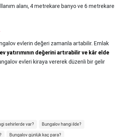
kullanım alanı, 4 metrekare banyo ve 6 metrekare
?
ngalov evlerin değeri zamanla artabilir. Emlak
v yatırımının değerini artırabilir ve kâr elde
ungalov evleri kiraya vererek düzenli bir gelir
gi sehirlerde var?
Bungalov hangi ilde?
?
Bungalov günlük kaç para?