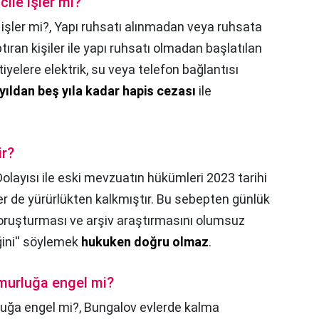
cile işler mi?
 işler mi?,
Yapı ruhsatı alınmadan veya ruhsata
tıran kişiler ile yapı ruhsatı olmadan başlatılan
tiyelere elektrik, su veya telefon bağlantısı
 yıldan beş yıla kadar hapis cezası
ile
ir?
Dolayısı ile eski mevzuatın hükümleri 2023 tarihi
eler de yürürlükten kalkmıştır. Bu sebepten günlük
soruşturması ve arşiv araştırmasını olumsuz
iğini'' söylemek
hukuken doğru olmaz
.
murluğa engel mi?
luğa engel mi?,
Bungalov evlerde kalma