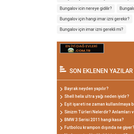
Bungalov icin nereye gidilir?
Bungalo
Bungalov için hangi imar izni gerekir?
Bungalov için imar izni gerekli mi?
SON EKLENEN YAZILAR
Bayrak neyden yapılır?
Shell helix ultra yağı neden iyidir?
Eşit işareti ne zaman kullanılmaya 
Sinizm Türleri Nelerdir? Anlamları ve
BMW 3 Serisi 2011 hangi kasa?
Futbolcu krampon dışında ne giyer