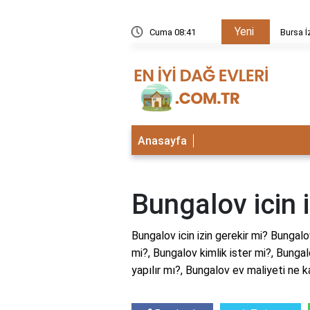
Yeni
kezi neden kapalı?
Cuma 08:41
Bursa İ
Anasayfa
Bungalov icin i
Bungalov icin izin gerekir mi? Bungalo
mi?, Bungalov kimlik ister mi?, Bunga
yapılır mı?, Bungalov ev maliyeti ne 