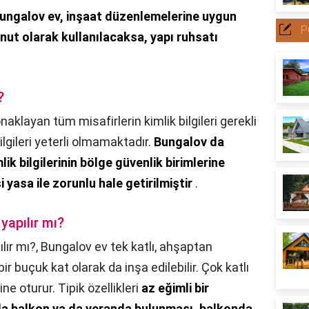
ungalov ev, inşaat düzenlemelerine uygun
P
onut olarak kullanılacaksa, yapı ruhsatı
?
naklayan tüm misafirlerin kimlik bilgileri gerekli
ilgileri yeterli olmamaktadır.
Bungalov da
ik bilgilerinin bölge güvenlik birimlerine
 yasa ile zorunlu hale getirilmiştir
.
yapılır mı?
lır mı?,
Bungalov ev tek katlı, ahşaptan
e bir buçuk kat olarak da inşa edilebilir. Çok katlı
ne oturur. Tipik özellikleri
az eğimli bir
nda balkon ya da veranda bulunması, balkonda