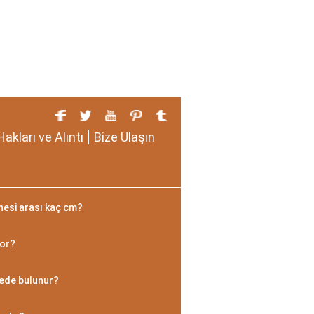
Hakları ve Alıntı
Bize Ulaşın
nesi arası kaç cm?
yor?
rede bulunur?