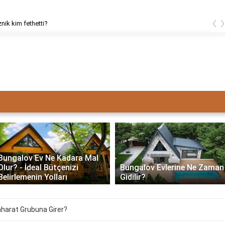
‹
znik kim fethetti?
Bungalov Ev Ne Kadara Mal
Olur? - İdeal Bütçenizi
Bungalov Evlerine Ne Zaman
Belirlemenin Yolları
Gidilir?
aharat Grubuna Girer?