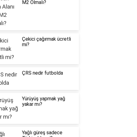
M2 Olmalı?
Çekici çağırmak ücretli
mi?
ÇRS nedir futbolda
Yürüyüş yapmak yağ
yakar mı?
Yağlı güreş sadece