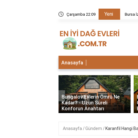
Yeni
kezi neden kapalı?
Çarşamba 22:09
Bursa İ
Anasayfa
‹
lu Bungalov Evler
Bungalov Evlerin Ömrü Ne
Şehirlerde Var? En İyi
Kadar? - Uzun Süreli
Deneyimleri
Konforun Anahtarı
Anasayfa
Gündem
Karanfil Hangi B