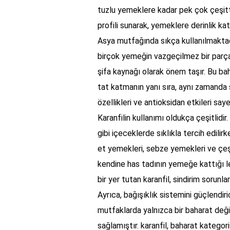
tuzlu yemeklere kadar pek çok çeşitte 
profili sunarak, yemeklere derinlik kata
Asya mutfağında sıkça kullanılmaktad
birçok yemeğin vazgeçilmez bir parças
şifa kaynağı olarak önem taşır. Bu ba
tat katmanın yanı sıra, aynı zamanda s
özellikleri ve antioksidan etkileri say
Karanfilin kullanımı oldukça çeşitlidir
gibi içeceklerde sıklıkla tercih edilirk
et yemekleri, sebze yemekleri ve çeşi
kendine has tadının yemeğe kattığı le
bir yer tutan karanfil, sindirim sorunları
Ayrıca, bağışıklık sistemini güçlendirici
mutfaklarda yalnızca bir baharat değil
sağlamıştır. karanfil, baharat kategori