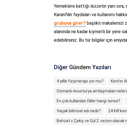
Yemeklere kattığı lezzetin yanı sıra, s
Karanfilin faydaları ve kullanımı hakk
grubuna girer?
başlıklı makalemizi zi
alanında ne kadar kıymetli bir yere s
edebilirsiniz. Bu tür bilgiler için eni
Diğer
Gündem
Yazıları
4 yıllık fizyoterapi zor mu?
Konfor A
Osmanlı-Avusturya antlaşmaları nelerd
En çok kullanılan fiiller hangi tense?
Vaşak bilimsel adı nedir?
24 kW komb
Behzat c Çekiç ve Gül 2. sezon olacak 