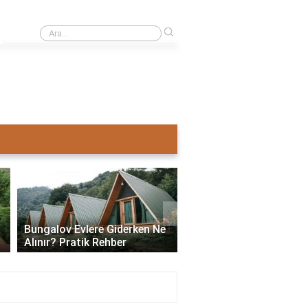
›
Ahşap ev mi pahalı beton ev mi?
›
Bungalov Evlere Giderken Ne
Bungalov Ev İmar İzni:
Alınır? Pratik Rehber
ve Gerekli Bilgiler