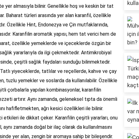
yer almasıyla bilinir. Genellikle hoş ve keskin bir tat
r. Baharat türleri arasında yer alan karanfil, özellikle
ır. Özellikle Hint, Endonezya ve Çin mutfaklarında,
ıdır. Karanfilin aromatik yapısı, hem tat verici hem de
harat, özellikle yemeklerde ve içeceklerde özgün bir
ağlık yararlarıyla da ilgi çekmektedir. Antimikrobiyal
esinde, çeşitli sağlık faydaları sunduğu bilinmektedir.
. Tatlı yiyeceklerde, tatlılar ve reçellerde, kahve ve çay
en, tuzlu yemekler ve soslarda da kullanılabilir. Özellikle
tli çorbalarla yapılan kombinasyonlar, karanfilin
zzeti artırır. Aynı zamanda, geleneksel tıpta da önemli
nı hafifletmekten, ağrı kesici özellikleri ile bilinir.
 etkileri ile dikkat çeker. Karanfilin çeşitli yararları, onu
, aynı zamanda doğal bir ilaç olarak da kullanılmasını
sinde yer alan, zengin bir aromaya sahip bir bileşendir.