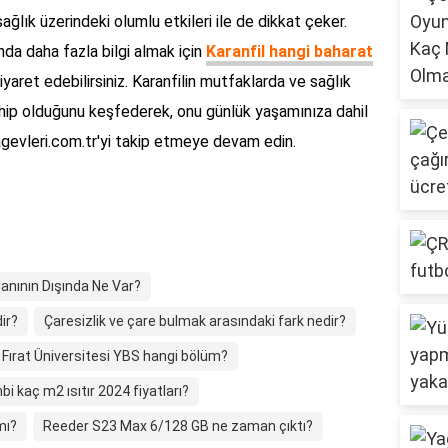
ağlık üzerindeki olumlu etkileri ile de dikkat çeker.
ında daha fazla bilgi almak için
Karanfil hangi baharat
yaret edebilirsiniz. Karanfilin mutfaklarda ve sağlık
ahip olduğunu keşfederek, onu günlük yaşamınıza dahil
yidagevleri.com.tr'yi takip etmeye devam edin.
lanının Dışında Ne Var?
ir?
Çaresizlik ve çare bulmak arasındaki fark nedir?
Fırat Üniversitesi YBS hangi bölüm?
i kaç m2 ısıtır 2024 fiyatları?
mı?
Reeder S23 Max 6/128 GB ne zaman çıktı?