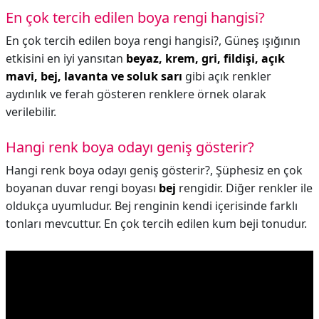
En çok tercih edilen boya rengi hangisi?
En çok tercih edilen boya rengi hangisi?,
Güneş ışığının
etkisini en iyi yansıtan
beyaz, krem, gri, fildişi, açık
mavi, bej, lavanta ve soluk sarı
gibi açık renkler
aydınlık ve ferah gösteren renklere örnek olarak
verilebilir.
Hangi renk boya odayı geniş gösterir?
Hangi renk boya odayı geniş gösterir?,
Şüphesiz en çok
boyanan duvar rengi boyası
bej
rengidir. Diğer renkler ile
oldukça uyumludur. Bej renginin kendi içerisinde farklı
tonları mevcuttur. En çok tercih edilen kum beji tonudur.