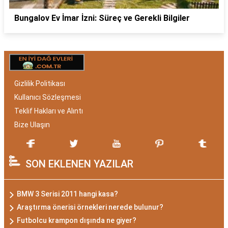
Bungalov Ev İmar İzni: Süreç ve Gerekli Bilgiler
Gizlilik Politikası
Kullanıcı Sözleşmesi
Teklif Hakları ve Alıntı
Bize Ulaşın
SON EKLENEN YAZILAR
BMW 3 Serisi 2011 hangi kasa?
Araştırma önerisi örnekleri nerede bulunur?
Futbolcu krampon dışında ne giyer?