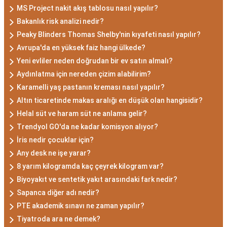
MS Project nakit akış tablosu nasıl yapılır?
Bakanlık risk analizi nedir?
Peaky Blinders Thomas Shelby'nin kıyafeti nasıl yapılır?
Avrupa'da en yüksek faiz hangi ülkede?
Yeni evliler neden doğrudan bir ev satın almalı?
Aydınlatma için nereden çizim alabilirim?
Karamelli yaş pastanın kreması nasıl yapılır?
Altın ticaretinde makas aralığı en düşük olan hangisidir?
Helal süt ve haram süt ne anlama gelir?
Trendyol GO'da ne kadar komisyon alıyor?
İris nedir çocuklar için?
Any desk ne işe yarar?
8 yarım kilogramda kaç çeyrek kilogram var?
Biyoyakıt ve sentetik yakıt arasındaki fark nedir?
Sapanca diğer adı nedir?
PTE akademik sınavı ne zaman yapılır?
Tiyatroda ara ne demek?