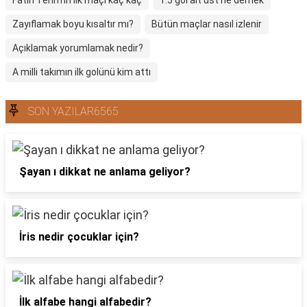
Fatih Terim'in ilk maçı kaç kaç
1.5 gol alt üst ne demek
Zayıflamak boyu kısaltır mı?
Bütün maçlar nasıl izlenir
Açıklamak yorumlamak nedir?
A milli takımın ilk golünü kim attı
SON YAZILAR6565
Şayan ı dikkat ne anlama geliyor?
İris nedir çocuklar için?
İlk alfabe hangi alfabedir?